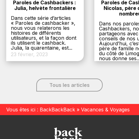
Paroles de Cashbackers : 
Paroles de Cash
Julia, helvète frontalière
Nicolas, père d
nombre
Dans cette série d’articles
« Paroles de cashbacker »,
Dans nos parole
nous vous relaterons les
Cashbackers, n
histoires de différents
partageons avec
utilisateurs, et la façon dont
conseils de nos ut
ils utilisent le cashback.
Aujourd’hui, c’es
Julia, la quarentaine, est...
père de famille
du côté de Limog
23 février, 2023
nous donne ses..
6 décembre, 20
Tous les articles
Vous êtes ici :
BackBackBack
»
Vacances & Voyages