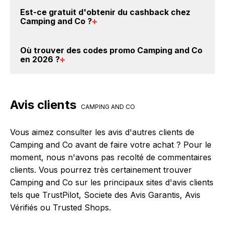
and Co. Ce montant ne tient pas compte de vos
Il est très simple de cumuler du cashback chez
Est-ce gratuit d'obtenir du
cashback chez
éventuels bonus.
Camping and Co : Créez votre compte sur
Camping and Co
?
BackBackBack et cliquez sur le bouton Activer le
cashback, réalisez votre achat, et vous verrez
Avec BackBackBack, vous pouvez créer votre
Où trouver des
codes promo Camping and Co
apparaître le cashback dans votre cagnotte au plus
compte gratuitement pour cumuler vos réductions
en 2026
?
tard 48h après votre achat sur le site Camping and
cashback sur vos achats chez Camping and Co. Oui,
Co.
c'est donc gratuit d'obtenir du cashback chez
Vous êtes au bon endroit pour trouver un code
Camping and Co.
promo chez Camping and Co. Si des
codes promo
Avis clients
Camping and Co sont disponibles sur notre site
CAMPING AND CO
BackBackBack, vous les trouverez sur cette page,
dans le paragraphe codes promo Camping and Co.
Vous aimez consulter les avis d'autres clients de
Camping and Co avant de faire votre achat ? Pour le
moment, nous n'avons pas recolté de commentaires
clients. Vous pourrez très certainement trouver
Camping and Co sur les principaux sites d'avis clients
tels que TrustPilot, Societe des Avis Garantis, Avis
Vérifiés ou Trusted Shops.