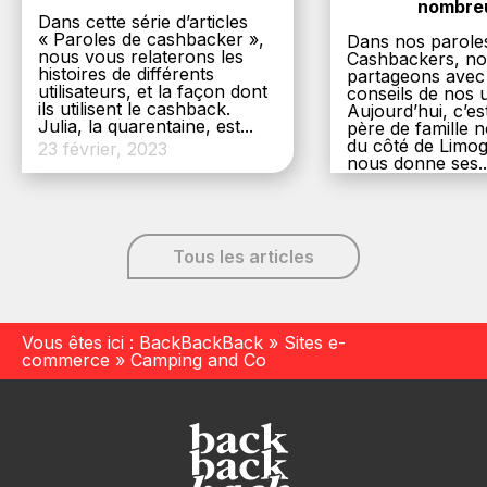
nombre
Dans cette série d’articles
« Paroles de cashbacker »,
Dans nos parole
nous vous relaterons les
Cashbackers, n
histoires de différents
partageons avec
utilisateurs, et la façon dont
conseils de nos ut
ils utilisent le cashback.
Aujourd’hui, c’es
Julia, la quarentaine, est...
père de famille
du côté de Limog
23 février, 2023
nous donne ses..
6 décembre, 20
Tous les articles
Vous êtes ici :
BackBackBack
»
Sites e-
commerce
»
Camping and Co