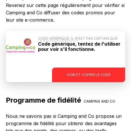
Revenez sur cette page régulièrement pour vérifier si
Camping and Co diffuser des codes promos pour
leur site e-commerce.
CODE GÉNÉRIQUE, IL N'EST PAS CERTAIN QUE
LE CODE FONCTIONNE
Code générique, tentez de l'utiliser
pour voir s'il fonctionne.
-
VOIR ET COPIER LE CODE
Programme de fidélité
CAMPING AND CO
Nous ne savons pas si Camping and Co propose un
programme de fidélité pour obtenir des avantages
tels que des points, des remises, ou des tarifs