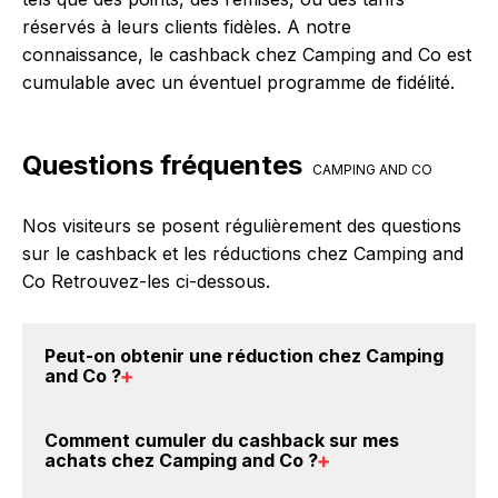
réservés à leurs clients fidèles. A notre
connaissance, le cashback chez Camping and Co est
cumulable avec un éventuel programme de fidélité.
Questions fréquentes
CAMPING AND CO
Nos visiteurs se posent régulièrement des questions
sur le cashback et les réductions chez Camping and
Co Retrouvez-les ci-dessous.
Peut-on obtenir une
réduction chez Camping
and Co
?
Oui, il est possible d'obtenir
jusqu'à 0% de remise
Comment cumuler du
cashback sur mes
crédités sur votre cagnotte BackBackBack lorsque
achats chez Camping and Co
?
vous réalisez un achat sur le site web de Camping