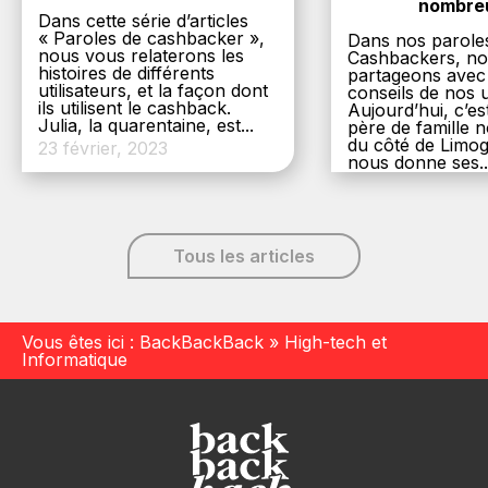
nombre
Dans cette série d’articles
« Paroles de cashbacker »,
Dans nos parole
nous vous relaterons les
Cashbackers, n
histoires de différents
partageons avec
utilisateurs, et la façon dont
conseils de nos ut
ils utilisent le cashback.
Aujourd’hui, c’es
Julia, la quarentaine, est...
père de famille
du côté de Limog
23 février, 2023
nous donne ses..
6 décembre, 20
Tous les articles
Vous êtes ici :
BackBackBack
»
High-tech et
Informatique