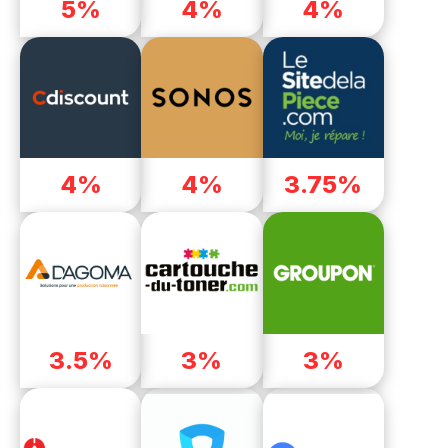
5%
4%
4%
4%
4%
3.75%
3.5%
3%
3%