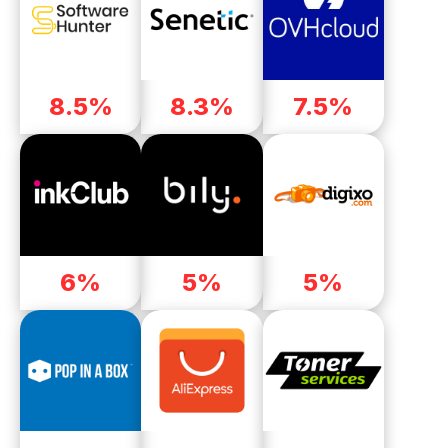
8.5%
8.3%
7.5%
6%
5%
5%