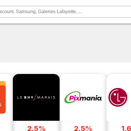
2.5%
2.5%
1.