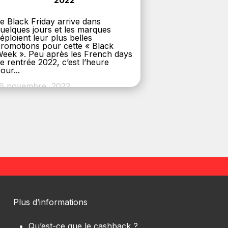
2022
e Black Friday arrive dans
uelques jours et les marques
éploient leur plus belles
romotions pour cette « Black
eek ». Peu après les French days
e rentrée 2022, c’est l’heure
our...
6 novembre, 2022
Plus d’informations
Qu’est-ce que le cashback ?