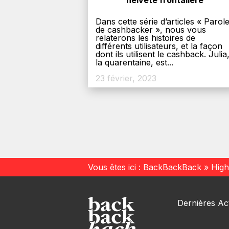
helvète frontalière
Dans cette série d’articles « Parol
de cashbacker », nous vous
relaterons les histoires de
différents utilisateurs, et la façon
dont ils utilisent le cashback. Julia
la quarentaine, est...
23 février, 2023
Vous êtes ici :
BackBackBack
»
High
Dernières Act