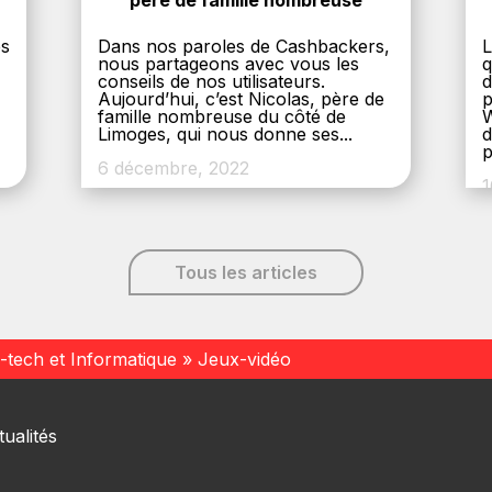
père de famille nombreuse
es
Dans nos paroles de Cashbackers,
L
nous partageons avec vous les
q
conseils de nos utilisateurs.
d
Aujourd’hui, c’est Nicolas, père de
p
,
famille nombreuse du côté de
W
Limoges, qui nous donne ses...
d
p
6 décembre, 2022
1
Tous les articles
-tech et Informatique
»
Jeux-vidéo
ualités