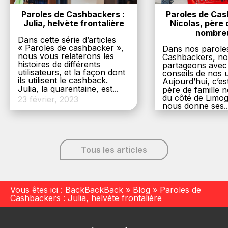
Paroles de Cashbackers : 
Paroles de Cash
Julia, helvète frontalière
Nicolas, père d
nombre
Dans cette série d’articles
« Paroles de cashbacker »,
Dans nos parole
nous vous relaterons les
Cashbackers, n
histoires de différents
partageons avec
utilisateurs, et la façon dont
conseils de nos ut
ils utilisent le cashback.
Aujourd’hui, c’es
Julia, la quarentaine, est...
père de famille
du côté de Limog
23 février, 2023
nous donne ses..
6 décembre, 20
Tous les articles
Vous êtes ici :
BackBackBack
»
Blog
»
Paroles de
Cashbackers : Julia, helvète frontalière