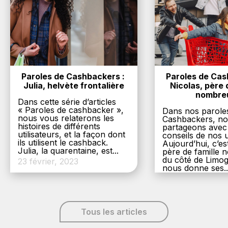
Paroles de Cashbackers : 
Paroles de Cash
Julia, helvète frontalière
Nicolas, père d
nombre
Dans cette série d’articles
« Paroles de cashbacker »,
Dans nos parole
nous vous relaterons les
Cashbackers, n
histoires de différents
partageons avec
utilisateurs, et la façon dont
conseils de nos ut
ils utilisent le cashback.
Aujourd’hui, c’es
Julia, la quarentaine, est...
père de famille
du côté de Limog
23 février, 2023
nous donne ses..
6 décembre, 20
Tous les articles