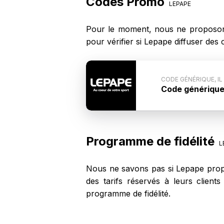
Codes Promo
LEPAPE
Pour le moment, nous ne proposon
pour vérifier si Lepape diffuser de
CODE GÉNÉRIQUE, IL
Code générique, 
Conditions du 
n'est pas commun
code ne fonction
Programme de fidélité
L
Nous ne savons pas si Lepape propo
des tarifs réservés à leurs clien
programme de fidélité.