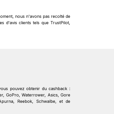
 moment, nous n'avons pas recolté de
 d'avis clients tels que TrustPilot,
vous pouvez obtenir du cashback :
er
,
GoPro
,
Waterrower
,
Asics
,
Gore
Apurna
,
Reebok
,
Schwalbe
, et de