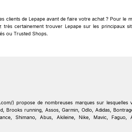
res clients de Lepape avant de faire votre achat ? Pour le
très certainement trouver Lepape sur les principaux sites
fiés ou Trusted Shops.
pe.com/) propose de nombreuses marques sur lesquelles 
od
,
Brooks running
,
Assos
,
Garmin
,
Odlo
,
Adidas
,
Bontrag
ance
,
Shimano
,
Abus
,
Akileine
,
Nike
,
Mavic
,
Faguo
,