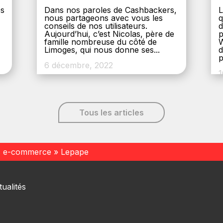
es
Dans nos paroles de Cashbackers,
L
nous partageons avec vous les
q
conseils de nos utilisateurs.
d
Aujourd’hui, c’est Nicolas, père de
p
,
famille nombreuse du côté de
W
Limoges, qui nous donne ses...
d
p
6 décembre, 2022
1
Tous les articles
s e-commerce
»
Lepape
ualités