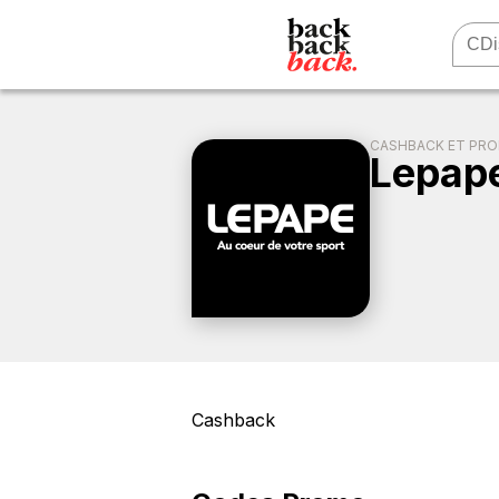
CASHBACK ET PR
Lepap
Cashback