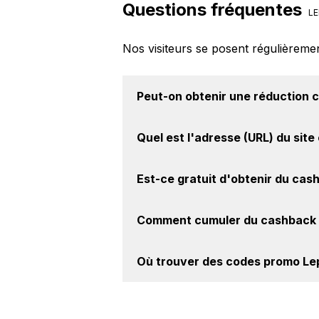
Questions fréquentes
LE
Nos visiteurs se posent régulièreme
Peut-on obtenir une
réduction 
Oui, il est possible d'obtenir
jusqu'à
Quel est l'adresse (URL) du
site
site web de Lepape. Ce montant ne 
Pour un site e-commerce de premi
Est-ce gratuit d'obtenir du
cash
intéressant de vérifier l'URL du sit
Lepape à l'adresse suivante :
https:
Avec BackBackBack, vous pouvez c
Comment cumuler du
cashback 
Lepape. Oui, c'est donc gratuit d'o
Il est très simple de cumuler du ca
Où trouver des
codes promo Le
cashback, réalisez votre achat, et 
le site Lepape.
Vous êtes au bon endroit pour tr
BackBackBack, vous les trouverez 