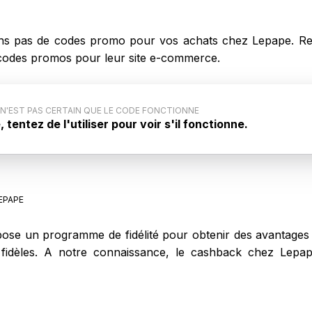
s pas de codes promo pour vos achats chez Lepape. Rev
s codes promos pour leur site e-commerce.
 N'EST PAS CERTAIN QUE LE CODE FONCTIONNE
tentez de l'utiliser pour voir s'il fonctionne.
code promo : Ce code promo générique pour Lepape
iqué par le site internet. Aussi, il est possible que ce
ne pas lors de votre achat sur Lepape.
EPAPE
se un programme de fidélité pour obtenir des avantages t
ts fidèles. A notre connaissance, le cashback chez Lep