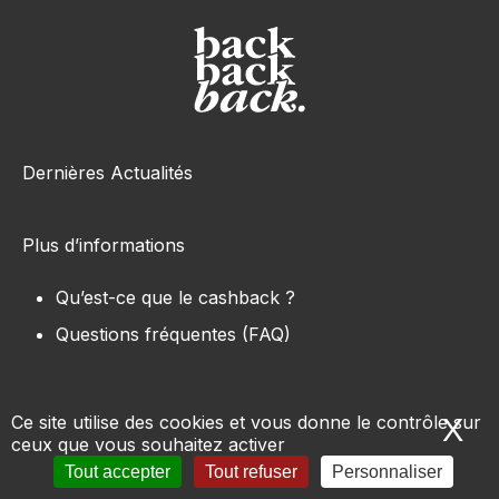
Dernières Actualités
Plus d’informations
Qu’est-ce que le cashback ?
Questions fréquentes (FAQ)
Ce site utilise des cookies et vous donne le contrôle sur
X
Ma
ceux que vous souhaitez activer
Tous les sites e-commerce
-
Marques
-
Produits
-
Tout accepter
Tout refuser
Personnaliser
Conditions d’utilisation
-
Mentions légales