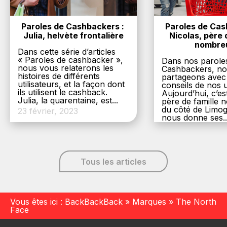
Paroles de Cashbackers : 
Paroles de Cash
Julia, helvète frontalière
Nicolas, père d
nombre
Dans cette série d’articles
« Paroles de cashbacker »,
Dans nos parole
nous vous relaterons les
Cashbackers, n
histoires de différents
partageons avec
utilisateurs, et la façon dont
conseils de nos ut
ils utilisent le cashback.
Aujourd’hui, c’es
Julia, la quarentaine, est...
père de famille
du côté de Limog
23 février, 2023
nous donne ses..
6 décembre, 20
Tous les articles
Vous êtes ici :
BackBackBack
»
Marques
»
The North
Face