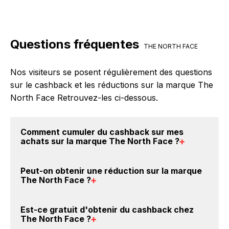
Questions fréquentes
THE NORTH FACE
Nos visiteurs se posent régulièrement des questions
sur le cashback et les réductions sur la marque The
North Face Retrouvez-les ci-dessous.
Comment cumuler du
cashback sur mes
achats sur la marque The North Face
?
Il est très simple de cumuler du cashback chez The
Peut-on obtenir une
réduction sur la marque
North Face : Créez votre compte sur BackBackBack
The North Face
?
et cliquez sur le bouton Activer le cashback, réalisez
votre achat, et vous verrez apparaître le cashback
Oui, il est possible d'obtenir
jusqu'à 4.5% de remise
Est-ce gratuit d'obtenir du
cashback chez
dans votre cagnotte au plus tard 48h après votre
crédités sur votre cagnotte BackBackBack lorsque
The North Face
?
achat sur le site The North Face.
vous achetez des produits de la marque The North