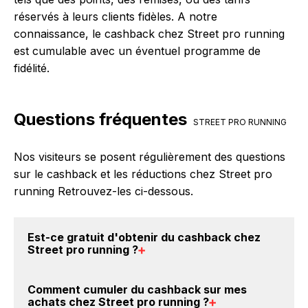
réservés à leurs clients fidèles. A notre
connaissance, le cashback chez Street pro running
est cumulable avec un éventuel programme de
fidélité.
Questions fréquentes
STREET PRO RUNNING
Nos visiteurs se posent régulièrement des questions
sur le cashback et les réductions chez Street pro
running Retrouvez-les ci-dessous.
Est-ce gratuit d'obtenir du
cashback chez
Street pro running
?
Avec BackBackBack, vous pouvez créer votre
Comment cumuler du
cashback sur mes
compte gratuitement pour cumuler vos réductions
achats chez Street pro running
?