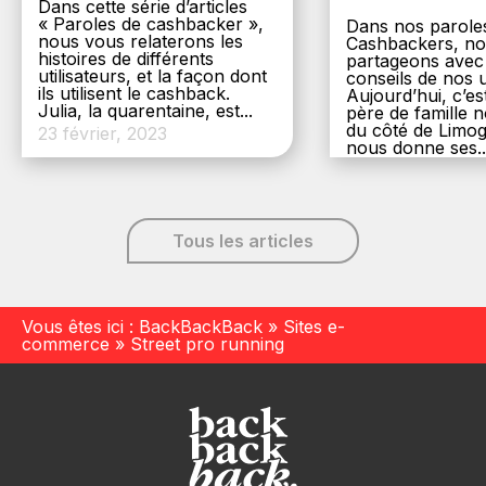
Dans cette série d’articles
« Paroles de cashbacker »,
Dans nos parole
nous vous relaterons les
Cashbackers, n
histoires de différents
partageons avec
utilisateurs, et la façon dont
conseils de nos ut
ils utilisent le cashback.
Aujourd’hui, c’es
Julia, la quarentaine, est...
père de famille
du côté de Limog
23 février, 2023
nous donne ses..
6 décembre, 20
Tous les articles
Vous êtes ici :
BackBackBack
»
Sites e-
commerce
»
Street pro running