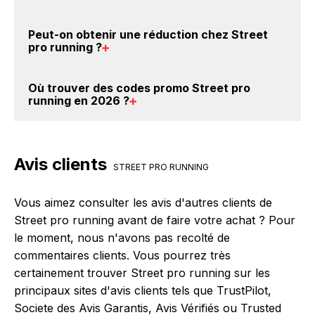
cashback sur vos achats chez Street pro running.
Oui, c'est donc gratuit d'obtenir du cashback chez
Il est très simple de cumuler du cashback chez
Peut-on obtenir une
réduction chez Street
Street pro running.
Street pro running : Créez votre compte sur
pro running
?
BackBackBack et cliquez sur le bouton Activer le
cashback, réalisez votre achat, et vous verrez
Oui, il est possible d'obtenir
jusqu'à 0% de remise
Où trouver des
codes promo Street pro
apparaître le cashback dans votre cagnotte au plus
crédités sur votre cagnotte BackBackBack lorsque
running en 2026
?
tard 48h après votre achat sur le site Street pro
vous réalisez un achat sur le site web de Street pro
running.
running. Ce montant ne tient pas compte de vos
Vous êtes au bon endroit pour trouver un code
éventuels bonus.
promo chez Street pro running. Si des
codes promo
Avis clients
Street pro running sont disponibles sur notre site
STREET PRO RUNNING
BackBackBack, vous les trouverez sur cette page,
dans le paragraphe codes promo Street pro running.
Vous aimez consulter les avis d'autres clients de
Street pro running avant de faire votre achat ? Pour
le moment, nous n'avons pas recolté de
commentaires clients. Vous pourrez très
certainement trouver Street pro running sur les
principaux sites d'avis clients tels que TrustPilot,
Societe des Avis Garantis, Avis Vérifiés ou Trusted