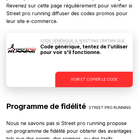
Revenez sur cette page régulièrement pour vérifier si
Street pro running diffuser des codes promos pour
leur site e-commerce.
CODE GÉNÉRIQUE, IL N'EST PAS CERTAIN QUE
LE CODE FONCTIONNE
Code générique, tentez de l'utiliser
pour voir s'il fonctionne.
-
VOIR ET COPIER LE CODE
Programme de fidélité
STREET PRO RUNNING
Nous ne savons pas si Street pro running propose
un programme de fidélité pour obtenir des avantages
tels que des points, des remises, ou des tarifs