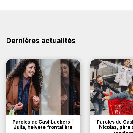
Oui, c'est donc gratuit d'obtenir du cashback chez Dr
Il est très simple de cumuler du cashback chez Dr
Martens.
Martens : Créez votre compte sur BackBackBack et
cliquez sur le bouton Activer le cashback, réalisez
votre achat, et vous verrez apparaître le cashback
dans votre cagnotte au plus tard 48h après votre
achat sur le site Dr Martens.
Dernières actualités
Paroles de Cashbackers : 
Paroles de Cash
Julia, helvète frontalière
Nicolas, père d
nombre