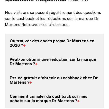
DR MARTENS
Nos visiteurs se posent régulièrement des questions
sur le cashback et les réductions sur la marque Dr
Martens Retrouvez-les ci-dessous.
Où trouver des
codes promo Dr Martens en
2026
?
Vous êtes au bon endroit pour trouver un code
Peut-on obtenir une
réduction sur la marque
promo sur les produits Dr Martens. Choisissez un
Dr Martens
?
site e-commerce ci-dessus et découvrez si des
codes
promo Dr Martens sont disponibles.
Oui, il est possible d'obtenir
jusqu'à 2% de remise
Est-ce gratuit d'obtenir du
cashback chez Dr
crédités sur votre cagnotte BackBackBack lorsque
Martens
?
vous achetez des produits de la marque Dr Martens
sur nos sites partenaires. Ce montant ne tient pas
Avec BackBackBack, vous pouvez créer votre
Comment cumuler du
cashback sur mes
compte de vos éventuels bonus.
compte gratuitement pour cumuler vos réductions
achats sur la marque Dr Martens
?
cashback sur vos achats sur la marque Dr Martens.