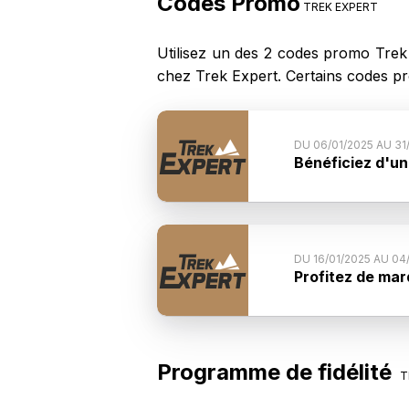
Codes Promo
TREK EXPERT
Utilisez un des 2 codes promo Trek
chez Trek Expert. Certains codes p
DU 06/01/2025 AU 3
Bénéficiez d'un
jusqu'au 31/01 à
Conditions du c
site.. Bénéficie
produits du site 
DU 16/01/2025 AU 0
Profitez de mar
Reusch entre -2
Conditions du
Protest, Didri
directement faite
Programme de fidélité
T