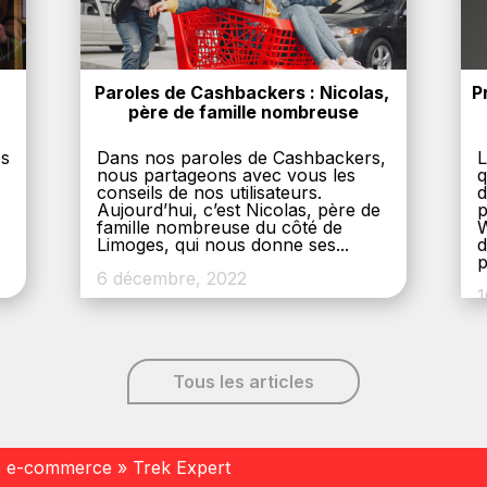
Paroles de Cashbackers : Nicolas, 
P
père de famille nombreuse
es
Dans nos paroles de Cashbackers,
L
nous partageons avec vous les
q
conseils de nos utilisateurs.
d
Aujourd’hui, c’est Nicolas, père de
p
,
famille nombreuse du côté de
W
Limoges, qui nous donne ses...
d
p
6 décembre, 2022
1
Tous les articles
s e-commerce
»
Trek Expert