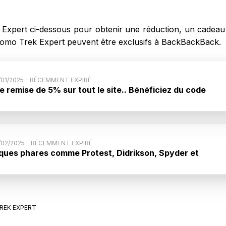
 Expert ci-dessous pour obtenir une réduction, un cadeau
romo Trek Expert peuvent être exclusifs à BackBackBack.
1/01/2025 - RÉCEMMENT EXPIRÉ
e remise de 5% sur tout le site.. Bénéficiez du code
 23h59. Uti
ode promo : Bénéficiez d'une remise de 5% sur tout le
z du code jusqu'au 31/01 à 23h59. Utilisable sur tous les
dans la limite des stocks disponible.
4/02/2025 - RÉCEMMENT EXPIRÉ
ques phares comme Protest, Didrikson, Spyder et
5 et -30% !. Remise di
 code promo : Profitez de marques phares comme
kson, Spyder et Reusch entre -25 et -30% !. Remise
s sur le site, offre jusqu'au 4 février 2025.
REK EXPERT