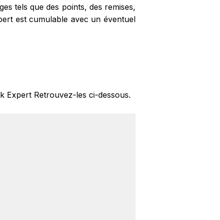
es tels que des points, des remises,
xpert est cumulable avec un éventuel
ek Expert Retrouvez-les ci-dessous.
kBackBack et cliquez sur le bouton
agnotte au plus tard 48h après votre
o Trek Expert sont disponibles sur
 Trek Expert.
 lorsque vous réalisez un achat sur