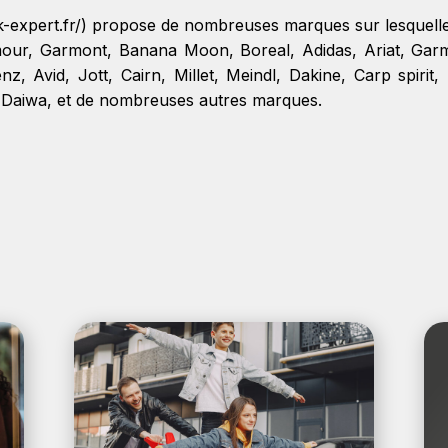
rek-expert.fr/) propose de nombreuses marques sur lesquel
mour
,
Garmont
,
Banana Moon
,
Boreal
,
Adidas
,
Ariat
,
Garm
enz
,
Avid
,
Jott
,
Cairn
,
Millet
,
Meindl
,
Dakine
,
Carp spirit
,
,
Daiwa
, et de nombreuses autres marques.