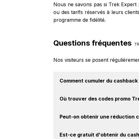
Nous ne savons pas si Trek Expert p
ou des tarifs réservés à leurs clie
programme de fidélité.
Questions fréquentes
TR
Nos visiteurs se posent régulièreme
Comment cumuler du
cashback 
Il est très simple de cumuler du 
Où trouver des
codes promo Tr
Activer le cashback, réalisez votre
achat sur le site Trek Expert.
Vous êtes au bon endroit pour tr
Peut-on obtenir une
réduction 
notre site BackBackBack, vous les 
Oui, il est possible d'obtenir
jusqu'à
Est-ce gratuit d'obtenir du
cash
le site web de Trek Expert. Ce mont