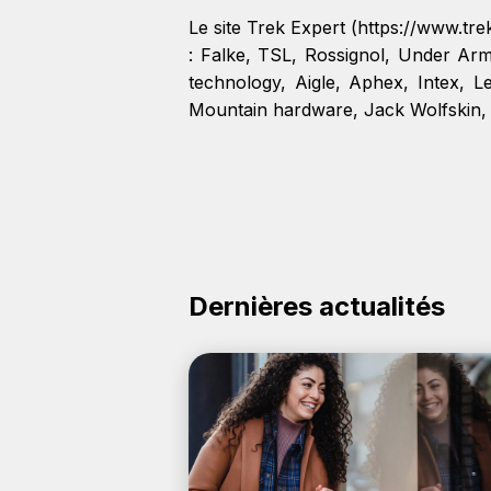
Le site Trek Expert (https://www.t
:
Falke
,
TSL
,
Rossignol
,
Under Ar
technology
,
Aigle
,
Aphex
,
Intex
,
L
Mountain hardware
,
Jack Wolfskin
Dernières actualités