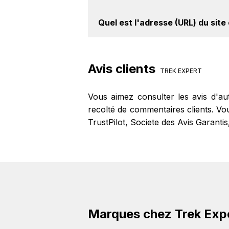
Avec BackBackBack, vous pouvez c
Quel est l'adresse (URL) du
site
Trek Expert. Oui, c'est donc gratuit
Pour un site e-commerce de premier
intéressant de vérifier l'URL du site
Avis clients
Trek Expert à l'adresse suivante :
ht
TREK EXPERT
Vous aimez consulter les avis d'a
recolté de commentaires clients. Vou
TrustPilot, Societe des Avis Garantis
Marques chez Trek Exp