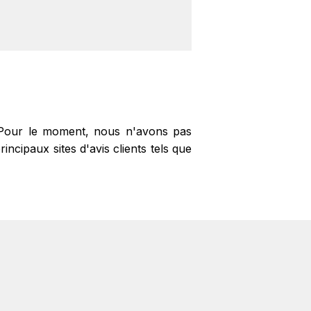
ions cashback sur vos achats chez
ishing et les arnaques. Il est donc
 Vous pouvez retrouver le site officel
? Pour le moment, nous n'avons pas
ncipaux sites d'avis clients tels que