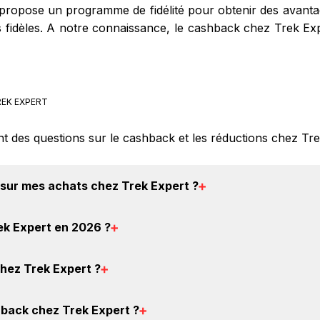
ropose un programme de fidélité pour obtenir des avantag
nts fidèles. A notre connaissance, le cashback chez Trek E
EK EXPERT
nt des questions sur le cashback et les réductions chez Tr
sur mes achats chez Trek Expert
?
cashback chez Trek Expert : Créez votre compte sur Bac
ek Expert en 2026
?
 achat, et vous verrez apparaître le cashback dans votre c
ouver un code promo chez Trek Expert. Si des
codes prom
chez Trek Expert
?
trouverez sur cette page, dans le paragraphe codes promo
 2.5% de remise
crédités sur votre cagnotte BackBackBack
back chez Trek Expert
?
ant ne tient pas compte de vos éventuels bonus.