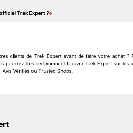
réer votre compte gratuitement pour cumuler vos réduct
 officiel Trek Expert
?
 d'obtenir du cashback chez Trek Expert.
 plan comme Trek Expert, nous voulons tous éviter le ph
 officiel site officiel Trek Expert avant de faire vos achats.
tps://www.trek-expert.fr/
.
utres clients de Trek Expert avant de faire votre achat 
s pourrez très certainement trouver Trek Expert sur les pri
, Avis Vérifiés ou Trusted Shops.
ert