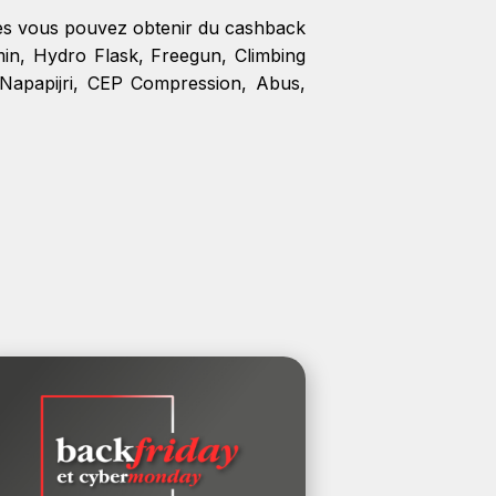
les vous pouvez obtenir du cashback
in
,
Hydro Flask
,
Freegun
,
Climbing
Napapijri
,
CEP Compression
,
Abus
,