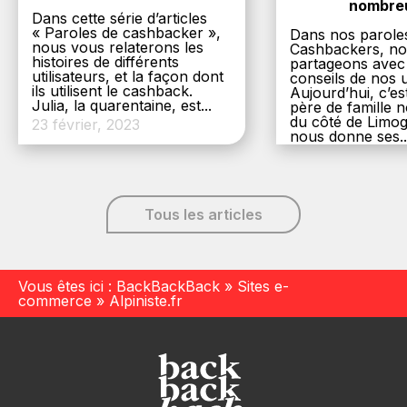
nombre
Dans cette série d’articles
« Paroles de cashbacker »,
Dans nos parole
nous vous relaterons les
Cashbackers, n
histoires de différents
partageons avec
utilisateurs, et la façon dont
conseils de nos ut
ils utilisent le cashback.
Aujourd’hui, c’es
Julia, la quarentaine, est...
père de famille
du côté de Limog
23 février, 2023
nous donne ses..
6 décembre, 20
Tous les articles
Vous êtes ici :
BackBackBack
»
Sites e-
commerce
»
Alpiniste.fr