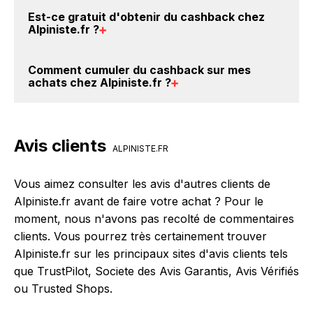
BackBackBack, vous les trouverez sur cette page,
Oui, il est possible d'obtenir
jusqu'à 0% de remise
Est-ce gratuit d'obtenir du
cashback chez
dans le paragraphe codes promo Alpiniste.fr.
crédités sur votre cagnotte BackBackBack lorsque
Alpiniste.fr
?
vous réalisez un achat sur le site web de Alpiniste.fr.
Ce montant ne tient pas compte de vos éventuels
Avec BackBackBack, vous pouvez créer votre
Comment cumuler du
cashback sur mes
bonus.
compte gratuitement pour cumuler vos réductions
achats chez Alpiniste.fr
?
cashback sur vos achats chez Alpiniste.fr. Oui, c'est
donc gratuit d'obtenir du cashback chez Alpiniste.fr.
Il est très simple de cumuler du cashback chez
Alpiniste.fr : Créez votre compte sur BackBackBack
Avis clients
et cliquez sur le bouton Activer le cashback, réalisez
ALPINISTE.FR
votre achat, et vous verrez apparaître le cashback
dans votre cagnotte au plus tard 48h après votre
Vous aimez consulter les avis d'autres clients de
achat sur le site Alpiniste.fr.
Alpiniste.fr avant de faire votre achat ? Pour le
moment, nous n'avons pas recolté de commentaires
clients. Vous pourrez très certainement trouver
Alpiniste.fr sur les principaux sites d'avis clients tels
que TrustPilot, Societe des Avis Garantis, Avis Vérifiés
ou Trusted Shops.