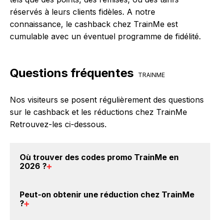
réservés à leurs clients fidèles. A notre
connaissance, le cashback chez TrainMe est
cumulable avec un éventuel programme de fidélité.
Questions fréquentes
TRAINME
Nos visiteurs se posent régulièrement des questions
sur le cashback et les réductions chez TrainMe
Retrouvez-les ci-dessous.
Où trouver des
codes promo TrainMe en
2026
?
Vous êtes au bon endroit pour trouver un code
Peut-on obtenir une
réduction chez TrainMe
promo chez TrainMe. Si des
codes promo TrainMe
?
sont disponibles sur notre site BackBackBack, vous