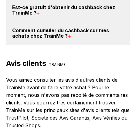
les trouverez sur cette page, dans le paragraphe
Oui, il est possible d'obtenir
jusqu'à 0% de remise
Est-ce gratuit d'obtenir du
cashback chez
codes promo TrainMe.
crédités sur votre cagnotte BackBackBack lorsque
TrainMe
?
vous réalisez un achat sur le site web de TrainMe. Ce
montant ne tient pas compte de vos éventuels bonus.
Avec BackBackBack, vous pouvez créer votre
Comment cumuler du
cashback sur mes
compte gratuitement pour cumuler vos réductions
achats chez TrainMe
?
cashback sur vos achats chez TrainMe. Oui, c'est
donc gratuit d'obtenir du cashback chez TrainMe.
Il est très simple de cumuler du cashback chez
TrainMe : Créez votre compte sur BackBackBack et
Avis clients
cliquez sur le bouton Activer le cashback, réalisez
TRAINME
votre achat, et vous verrez apparaître le cashback
dans votre cagnotte au plus tard 48h après votre
Vous aimez consulter les avis d'autres clients de
achat sur le site TrainMe.
TrainMe avant de faire votre achat ? Pour le
moment, nous n'avons pas recolté de commentaires
clients. Vous pourrez très certainement trouver
TrainMe sur les principaux sites d'avis clients tels que
TrustPilot, Societe des Avis Garantis, Avis Vérifiés ou
Trusted Shops.