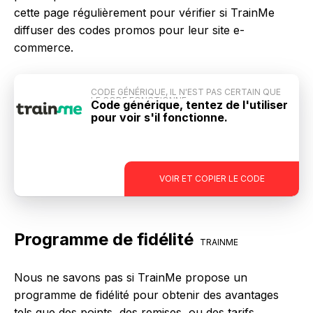
cette page régulièrement pour vérifier si TrainMe
diffuser des codes promos pour leur site e-
commerce.
CODE GÉNÉRIQUE, IL N'EST PAS CERTAIN QUE
LE CODE FONCTIONNE
Code générique, tentez de l'utiliser
pour voir s'il fonctionne.
-
VOIR ET COPIER LE CODE
Programme de fidélité
TRAINME
Nous ne savons pas si TrainMe propose un
programme de fidélité pour obtenir des avantages
tels que des points, des remises, ou des tarifs