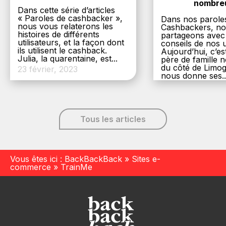
nombre
Dans cette série d’articles
« Paroles de cashbacker »,
Dans nos parole
nous vous relaterons les
Cashbackers, n
histoires de différents
partageons avec
utilisateurs, et la façon dont
conseils de nos ut
ils utilisent le cashback.
Aujourd’hui, c’es
Julia, la quarentaine, est...
père de famille
du côté de Limog
23 février, 2023
nous donne ses..
6 décembre, 20
Tous les articles
Vous êtes ici :
BackBackBack
»
Sites e-
commerce
»
TrainMe