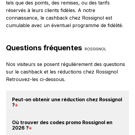
tels que des points, des remises, ou des tarifs
réservés à leurs clients fidèles. A notre
connaissance, le cashback chez Rossignol est
cumulable avec un éventuel programme de fidélité.
Questions fréquentes
ROSSIGNOL
Nos visiteurs se posent régulièrement des questions
sur le cashback et les réductions chez Rossignol
Retrouvez-les ci-dessous.
Peut-on obtenir une
réduction chez Rossignol
?
Oui, il est possible d'obtenir
jusqu'à 4% de remise
Où trouver des
codes promo Rossignol en
crédités sur votre cagnotte BackBackBack lorsque
2026
?
vous réalisez un achat sur le site web de Rossignol.