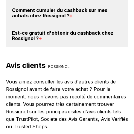
Ce montant ne tient pas compte de vos éventuels
Vous êtes au bon endroit pour trouver un code
Comment cumuler du
cashback sur mes
bonus.
promo chez Rossignol. Si des
codes promo
achats chez Rossignol
?
Rossignol sont disponibles sur notre site
BackBackBack, vous les trouverez sur cette page,
Il est très simple de cumuler du cashback chez
Est-ce gratuit d'obtenir du
cashback chez
dans le paragraphe codes promo Rossignol.
Rossignol : Créez votre compte sur BackBackBack et
Rossignol
?
cliquez sur le bouton Activer le cashback, réalisez
votre achat, et vous verrez apparaître le cashback
Avec BackBackBack, vous pouvez créer votre
dans votre cagnotte au plus tard 48h après votre
compte gratuitement pour cumuler vos réductions
Avis clients
achat sur le site Rossignol.
cashback sur vos achats chez Rossignol. Oui, c'est
ROSSIGNOL
donc gratuit d'obtenir du cashback chez Rossignol.
Vous aimez consulter les avis d'autres clients de
Rossignol avant de faire votre achat ? Pour le
moment, nous n'avons pas recolté de commentaires
clients. Vous pourrez très certainement trouver
Rossignol sur les principaux sites d'avis clients tels
que TrustPilot, Societe des Avis Garantis, Avis Vérifiés
ou Trusted Shops.