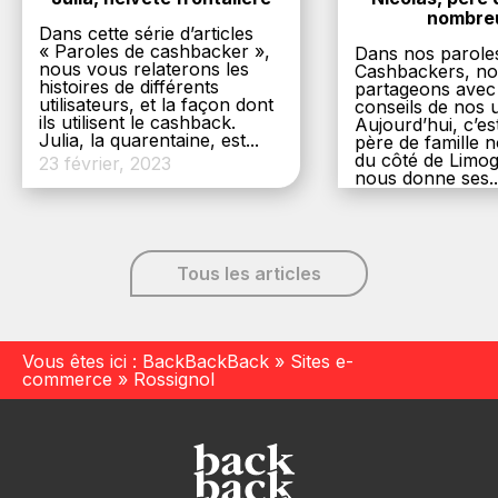
nombre
Dans cette série d’articles
« Paroles de cashbacker »,
Dans nos parole
nous vous relaterons les
Cashbackers, n
histoires de différents
partageons avec
utilisateurs, et la façon dont
conseils de nos ut
ils utilisent le cashback.
Aujourd’hui, c’es
Julia, la quarentaine, est...
père de famille
du côté de Limog
23 février, 2023
nous donne ses..
6 décembre, 20
Tous les articles
Vous êtes ici :
BackBackBack
»
Sites e-
commerce
»
Rossignol