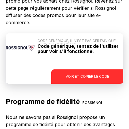
promo pour vos achats chez Rossignol. Revenez sur
cette page régulièrement pour vérifier si Rossignol
diffuser des codes promos pour leur site e-
commerce.
CODE GÉNÉRIQUE, IL N'EST PAS CERTAIN QUE
LE CODE FONCTIONNE
Code générique, tentez de l'utiliser
pour voir s'il fonctionne.
-
VOIR ET COPIER LE CODE
Programme de fidélité
ROSSIGNOL
Nous ne savons pas si Rossignol propose un
programme de fidélité pour obtenir des avantages