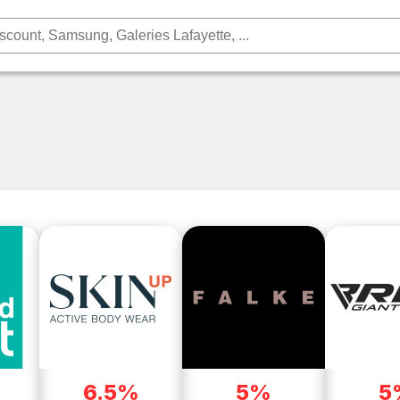
6.5%
5%
5