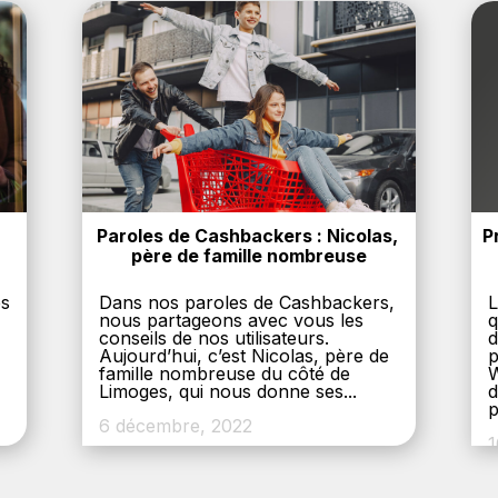
Paroles de Cashbackers : Nicolas, 
P
père de famille nombreuse
es
Dans nos paroles de Cashbackers,
L
nous partageons avec vous les
q
conseils de nos utilisateurs.
d
Aujourd’hui, c’est Nicolas, père de
p
,
famille nombreuse du côté de
W
Limoges, qui nous donne ses...
d
p
6 décembre, 2022
1