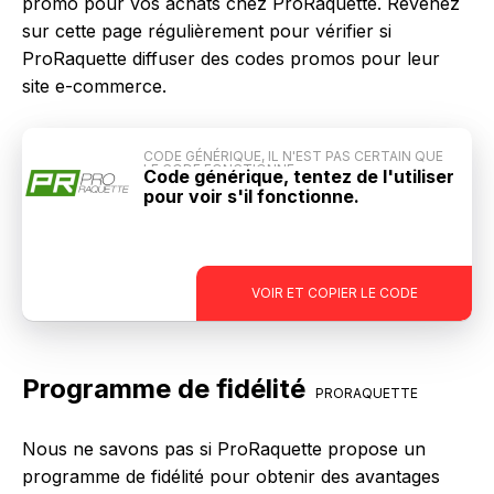
promo pour vos achats chez ProRaquette. Revenez
sur cette page régulièrement pour vérifier si
ProRaquette diffuser des codes promos pour leur
site e-commerce.
CODE GÉNÉRIQUE, IL N'EST PAS CERTAIN QUE
LE CODE FONCTIONNE
Code générique, tentez de l'utiliser
pour voir s'il fonctionne.
-
VOIR ET COPIER LE CODE
Programme de fidélité
PRORAQUETTE
Nous ne savons pas si ProRaquette propose un
programme de fidélité pour obtenir des avantages