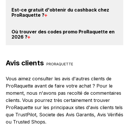
ProRaquette. Ce montant ne tient pas compte de vos
Il est très simple de cumuler du cashback chez
Est-ce gratuit d'obtenir du
cashback chez
éventuels bonus.
ProRaquette : Créez votre compte sur
ProRaquette
?
BackBackBack et cliquez sur le bouton Activer le
cashback, réalisez votre achat, et vous verrez
Avec BackBackBack, vous pouvez créer votre
Où trouver des
codes promo ProRaquette en
apparaître le cashback dans votre cagnotte au plus
compte gratuitement pour cumuler vos réductions
2026
?
tard 48h après votre achat sur le site ProRaquette.
cashback sur vos achats chez ProRaquette. Oui,
c'est donc gratuit d'obtenir du cashback chez
Vous êtes au bon endroit pour trouver un code
ProRaquette.
promo chez ProRaquette. Si des
codes promo
Avis clients
ProRaquette sont disponibles sur notre site
PRORAQUETTE
BackBackBack, vous les trouverez sur cette page,
dans le paragraphe codes promo ProRaquette.
Vous aimez consulter les avis d'autres clients de
ProRaquette avant de faire votre achat ? Pour le
moment, nous n'avons pas recolté de commentaires
clients. Vous pourrez très certainement trouver
ProRaquette sur les principaux sites d'avis clients tels
que TrustPilot, Societe des Avis Garantis, Avis Vérifiés
ou Trusted Shops.