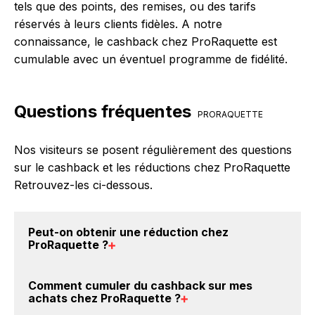
tels que des points, des remises, ou des tarifs
réservés à leurs clients fidèles. A notre
connaissance, le cashback chez ProRaquette est
cumulable avec un éventuel programme de fidélité.
Questions fréquentes
PRORAQUETTE
Nos visiteurs se posent régulièrement des questions
sur le cashback et les réductions chez ProRaquette
Retrouvez-les ci-dessous.
Peut-on obtenir une
réduction chez
ProRaquette
?
Oui, il est possible d'obtenir
jusqu'à 3.5% de remise
Comment cumuler du
cashback sur mes
crédités sur votre cagnotte BackBackBack lorsque
achats chez ProRaquette
?
vous réalisez un achat sur le site web de