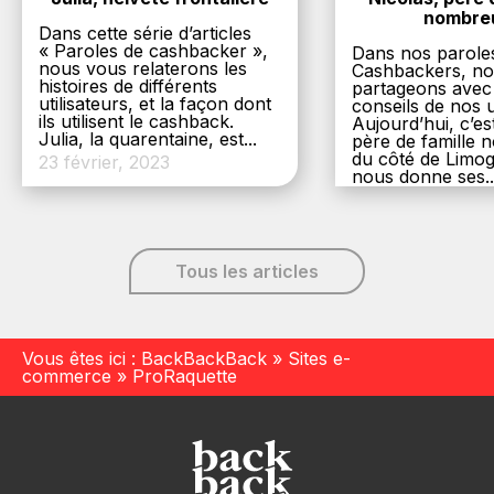
nombre
Dans cette série d’articles
« Paroles de cashbacker »,
Dans nos parole
nous vous relaterons les
Cashbackers, n
histoires de différents
partageons avec
utilisateurs, et la façon dont
conseils de nos ut
ils utilisent le cashback.
Aujourd’hui, c’es
Julia, la quarentaine, est...
père de famille
du côté de Limog
23 février, 2023
nous donne ses..
6 décembre, 20
Tous les articles
Vous êtes ici :
BackBackBack
»
Sites e-
commerce
»
ProRaquette