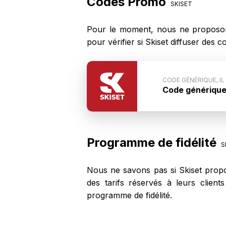
Codes Promo
SKISET
Pour le moment, nous ne proposon
pour vérifier si Skiset diffuser des
CODE GÉNÉRIQUE, IL
Code générique, 
Conditions du c
pas communiqué p
ne fonctionne pa
Programme de fidélité
S
Nous ne savons pas si Skiset propo
des tarifs réservés à leurs clien
programme de fidélité.