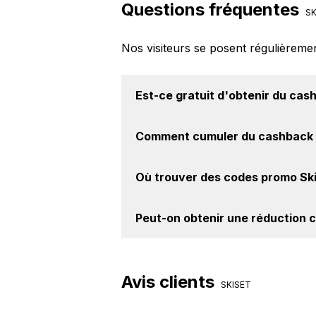
Questions fréquentes
SK
Nos visiteurs se posent régulièreme
Est-ce gratuit d'obtenir du
cash
Avec BackBackBack, vous pouvez c
Comment cumuler du
cashback 
Skiset. Oui, c'est donc gratuit d'obt
Il est très simple de cumuler du ca
Où trouver des
codes promo Sk
cashback, réalisez votre achat, et 
le site Skiset.
Vous êtes au bon endroit pour tr
Peut-on obtenir une
réduction c
BackBackBack, vous les trouverez s
Oui, il est possible d'obtenir
jusqu'à
le site web de Skiset. Ce montant n
Avis clients
SKISET