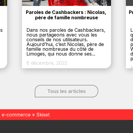
Paroles de Cashbackers : Nicolas, 
P
père de famille nombreuse
es
Dans nos paroles de Cashbackers,
L
nous partageons avec vous les
q
conseils de nos utilisateurs.
d
Aujourd’hui, c’est Nicolas, père de
p
,
famille nombreuse du côté de
W
Limoges, qui nous donne ses...
d
p
6 décembre, 2022
1
Tous les articles
s e-commerce
»
Skiset