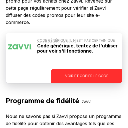
promo pour vos achats chez Zavvi. Revenez sur
cette page régulièrement pour vérifier si Zavvi
diffuser des codes promos pour leur site e-
commerce.
CODE GÉNÉRIQUE, IL N'EST PAS CERTAIN QUE
LE CODE FONCTIONNE
Code générique, tentez de l'utiliser
pour voir s'il fonctionne.
-
VOIR ET COPIER LE CODE
Programme de fidélité
ZAVVI
Nous ne savons pas si Zavvi propose un programme
de fidélité pour obtenir des avantages tels que des