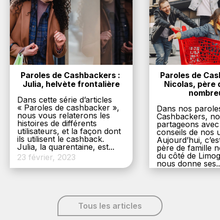
Paroles de Cashbackers : 
Paroles de Cash
Julia, helvète frontalière
Nicolas, père d
nombre
Dans cette série d’articles
« Paroles de cashbacker »,
Dans nos parole
nous vous relaterons les
Cashbackers, n
histoires de différents
partageons avec
utilisateurs, et la façon dont
conseils de nos ut
ils utilisent le cashback.
Aujourd’hui, c’es
Julia, la quarentaine, est...
père de famille
du côté de Limog
23 février, 2023
nous donne ses..
6 décembre, 20
Tous les articles