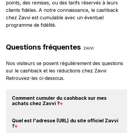
points, des remises, ou des tarifs réservés à leurs
clients fidèles. A notre connaissance, le cashback
chez Zavvi est cumulable avec un éventuel
programme de fidélité.
Questions fréquentes
ZAVVI
Nos visiteurs se posent régulièrement des questions
sur le cashback et les réductions chez Zavvi
Retrouvez-les ci-dessous.
Comment cumuler du
cashback sur mes
achats chez Zavvi
?
Il est très simple de cumuler du cashback chez Zavvi
Quel est l'adresse (URL) du
site officiel Zavvi
: Créez votre compte sur BackBackBack et cliquez
?
sur le bouton Activer le cashback, réalisez votre