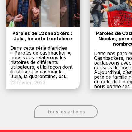
Paroles de Cashbackers : 
Paroles de Cash
Julia, helvète frontalière
Nicolas, père d
nombre
Dans cette série d’articles
« Paroles de cashbacker »,
Dans nos parole
nous vous relaterons les
Cashbackers, n
histoires de différents
partageons avec
utilisateurs, et la façon dont
conseils de nos ut
ils utilisent le cashback.
Aujourd’hui, c’es
Julia, la quarentaine, est...
père de famille
du côté de Limog
23 février, 2023
nous donne ses..
6 décembre, 20
Tous les articles