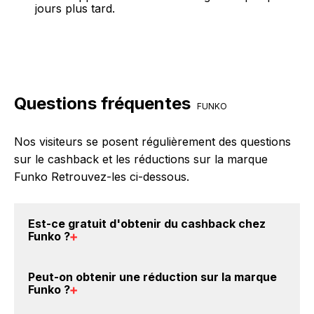
jours plus tard.
Questions fréquentes
FUNKO
Nos visiteurs se posent régulièrement des questions
sur le cashback et les réductions sur la marque
Funko Retrouvez-les ci-dessous.
Est-ce gratuit d'obtenir du
cashback chez
Funko
?
Avec BackBackBack, vous pouvez créer votre
Peut-on obtenir une
réduction sur la marque
compte gratuitement pour cumuler vos réductions
Funko
?
cashback sur vos achats sur la marque Funko. Oui,