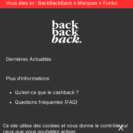
Vous êtes ici :
BackBackBack
»
Marques
»
Funko
Dernières Actualités
Plus d’informations
Qu’est-ce que le cashback ?
Questions fréquentes (FAQ)
Ce site utilise des cookies et vous donne le contrôle sur
X
Ma
ceux que vous souhaitez activer