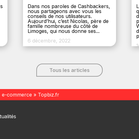
es
Dans nos paroles de Cashbackers,
L
nous partageons avec vous les
q
conseils de nos utilisateurs.
d
Aujourd’hui, c’est Nicolas, père de
p
,
famille nombreuse du côté de
W
Limoges, qui nous donne ses...
d
p
6 décembre, 2022
1
Tous les articles
s e-commerce
»
Topbiz.fr
ualités