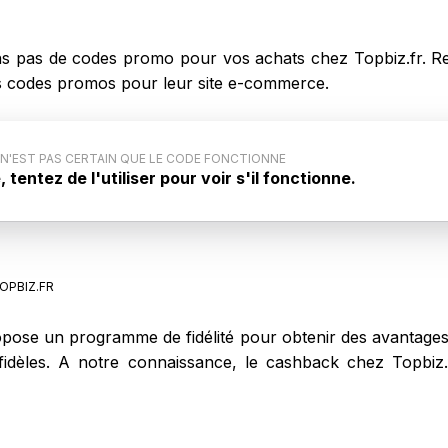
 pas de codes promo pour vos achats chez Topbiz.fr. Re
des codes promos pour leur site e-commerce.
 N'EST PAS CERTAIN QUE LE CODE FONCTIONNE
tentez de l'utiliser pour voir s'il fonctionne.
code promo : Ce code promo générique pour Topbiz.fr
iqué par le site internet. Aussi, il est possible que ce
ne pas lors de votre achat sur Topbiz.fr.
OPBIZ.FR
pose un programme de fidélité pour obtenir des avantages 
s fidèles. A notre connaissance, le cashback chez Topbi