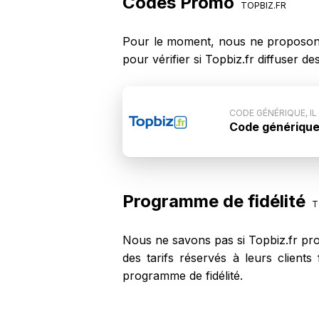
Codes Promo
TOPBIZ.FR
Pour le moment, nous ne proposons
pour vérifier si Topbiz.fr diffuser 
CODE GÉNÉRIQUE, IL
Code générique, 
Conditions du 
n'est pas commun
code ne fonction
Programme de fidélité
T
Nous ne savons pas si Topbiz.fr pro
des tarifs réservés à leurs client
programme de fidélité.