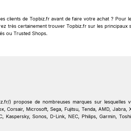
res clients de Topbiz.fr avant de faire votre achat ? Pour
z très certainement trouver Topbiz.fr sur les principaux site
fiés ou Trusted Shops.
r
pbiz.fr/) propose de nombreuses marques sur lesquelles
ox
,
Corsair
,
Microsoft
,
Sega
,
Fujitsu
,
Tenda
,
AMD
,
Jabra
,
C
,
Kaspersky
,
Sonos
,
D-Link
,
NEC
,
Philips
,
Garmin
,
Tosh