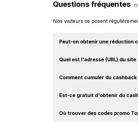
Questions fréquentes
TO
Nos visiteurs se posent régulièreme
Peut-on obtenir une
réduction c
Oui, il est possible d'obtenir
jusqu'à
Quel est l'adresse (URL) du
site
le site web de Topbiz.fr. Ce montan
Pour un site e-commerce de premie
Comment cumuler du
cashback 
intéressant de vérifier l'URL du site
Topbiz.fr à l'adresse suivante :
https
Il est très simple de cumuler du ca
Est-ce gratuit d'obtenir du
cash
le cashback, réalisez votre achat, 
sur le site Topbiz.fr.
Avec BackBackBack, vous pouvez c
Où trouver des
codes promo Top
Topbiz.fr. Oui, c'est donc gratuit d
Vous êtes au bon endroit pour trou
BackBackBack, vous les trouverez s