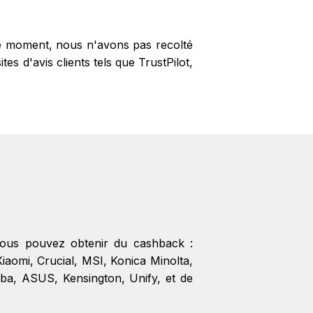
 le moment, nous n'avons pas recolté
s d'avis clients tels que TrustPilot,
 vous pouvez obtenir du cashback :
Xiaomi
,
Crucial
,
MSI
,
Konica Minolta
,
iba
,
ASUS
,
Kensington
,
Unify
, et de