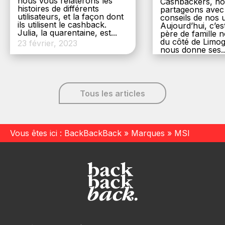
nous vous relaterons les
Cashbackers, n
histoires de différents
partageons avec
utilisateurs, et la façon dont
conseils de nos ut
ils utilisent le cashback.
Aujourd’hui, c’es
Julia, la quarentaine, est...
père de famille
du côté de Limog
23 février, 2023
nous donne ses..
6 décembre, 20
Tous les articles
Vous êtes ici :
BackBackBack
»
Marques
»
MSI