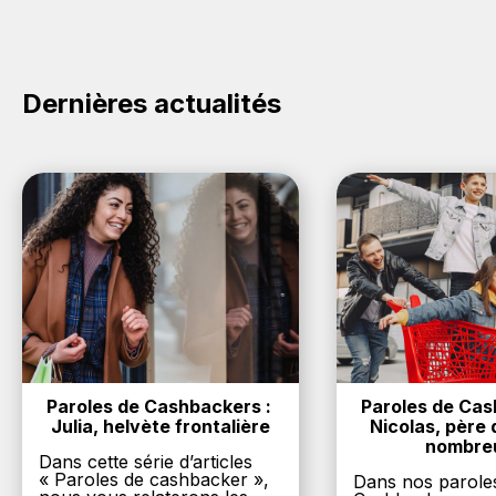
le bouton Activer le cashback, réalisez votre achat,
et vous verrez apparaître le cashback dans votre
cagnotte au plus tard 48h après votre achat sur le
site MSI.
Dernières actualités
Paroles de Cashbackers : 
Paroles de Cash
Julia, helvète frontalière
Nicolas, père d
nombre
Dans cette série d’articles
« Paroles de cashbacker »,
Dans nos parole