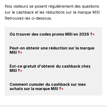
Nos visiteurs se posent régulièrement des questions
sur le cashback et les réductions sur la marque MSI
Retrouvez-les ci-dessous.
Où trouver des
codes promo MSI en 2026
?
Vous êtes au bon endroit pour trouver un code
Peut-on obtenir une
réduction sur la marque
promo sur les produits MSI. Choisissez un site e-
MSI
?
commerce ci-dessus et découvrez si des
codes
promo MSI sont disponibles.
Oui, il est possible d'obtenir
jusqu'à 0.5% de remise
Est-ce gratuit d'obtenir du
cashback chez
crédités sur votre cagnotte BackBackBack lorsque
MSI
?
vous achetez des produits de la marque MSI sur nos
sites partenaires. Ce montant ne tient pas compte de
Avec BackBackBack, vous pouvez créer votre
Comment cumuler du
cashback sur mes
vos éventuels bonus.
compte gratuitement pour cumuler vos réductions
achats sur la marque MSI
?
cashback sur vos achats sur la marque MSI. Oui,
c'est donc gratuit d'obtenir du cashback chez MSI.
Il est très simple de cumuler du cashback chez MSI :
Créez votre compte sur BackBackBack et cliquez sur