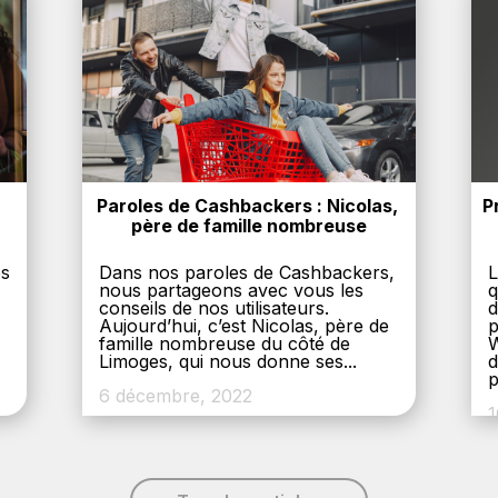
Paroles de Cashbackers : Nicolas, 
P
père de famille nombreuse
es
Dans nos paroles de Cashbackers,
L
nous partageons avec vous les
q
conseils de nos utilisateurs.
d
Aujourd’hui, c’est Nicolas, père de
p
,
famille nombreuse du côté de
W
Limoges, qui nous donne ses...
d
p
6 décembre, 2022
1