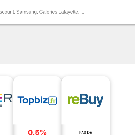
%
0.5%
PAS DE