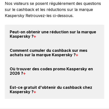
Nos visiteurs se posent régulièrement des questions
sur le cashback et les réductions sur la marque
Kaspersky Retrouvez-les ci-dessous.
Peut-on obtenir une
réduction sur la marque
Kaspersky
?
Oui, il est possible d'obtenir
jusqu'à 8.5% de remise
Comment cumuler du
cashback sur mes
crédités sur votre cagnotte BackBackBack lorsque
achats sur la marque Kaspersky
?
vous achetez des produits de la marque Kaspersky
sur nos sites partenaires. Ce montant ne tient pas
Il est très simple de cumuler du cashback chez
Où trouver des
codes promo Kaspersky en
compte de vos éventuels bonus.
Kaspersky : Créez votre compte sur BackBackBack
2026
?
et cliquez sur le bouton Activer le cashback, réalisez
votre achat, et vous verrez apparaître le cashback
Vous êtes au bon endroit pour trouver un code
Est-ce gratuit d'obtenir du
cashback chez
dans votre cagnotte au plus tard 48h après votre
promo sur les produits Kaspersky. Choisissez un site
Kaspersky
?
achat sur le site Kaspersky.
e-commerce ci-dessus et découvrez si des
codes
promo Kaspersky sont disponibles.
Avec BackBackBack, vous pouvez créer votre
compte gratuitement pour cumuler vos réductions