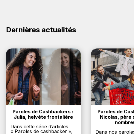
cashback sur vos achats sur la marque Kaspersky.
Oui, c'est donc gratuit d'obtenir du cashback chez
Kaspersky.
Dernières actualités
Paroles de Cashbackers : 
Paroles de Cash
Julia, helvète frontalière
Nicolas, père d
nombre
Dans cette série d’articles
« Paroles de cashbacker »,
Dans nos parole