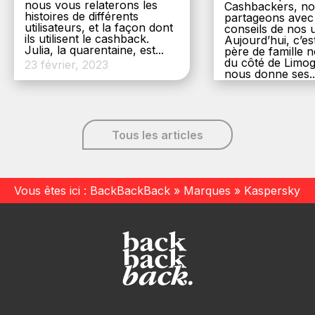
nous vous relaterons les
Cashbackers, n
histoires de différents
partageons avec
utilisateurs, et la façon dont
conseils de nos ut
ils utilisent le cashback.
Aujourd’hui, c’es
Julia, la quarentaine, est...
père de famille
du côté de Limog
23 février, 2023
nous donne ses..
6 décembre, 20
Tous les articles
Vous êtes ici :
BackBackBack
»
Marques
»
Kaspersky