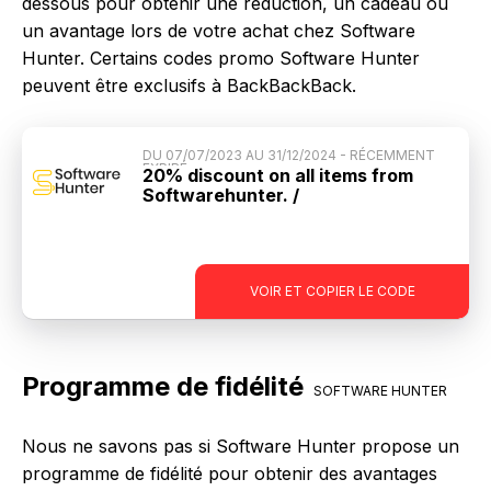
dessous pour obtenir une réduction, un cadeau ou
un avantage lors de votre achat chez Software
Hunter. Certains codes promo Software Hunter
peuvent être exclusifs à BackBackBack.
DU 07/07/2023 AU 31/12/2024 - RÉCEMMENT
EXPIRÉ
20% discount on all items from
Softwarehunter. /
discount20
VOIR ET COPIER LE CODE
Programme de fidélité
SOFTWARE HUNTER
Nous ne savons pas si Software Hunter propose un
programme de fidélité pour obtenir des avantages