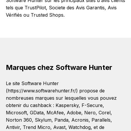
Software Hunter sur les principaux sites d'avis clients
tels que TrustPilot, Societe des Avis Garantis, Avis
Vérifiés ou Trusted Shops.
Marques chez Software Hunter
Le site Software Hunter
(https://www.softwarehunter.fr/) propose de
nombreuses marques sur lesquelles vous pouvez
obtenir du cashback :
Kaspersky
,
F-Secure
,
Microsoft
,
GData
,
McAfee
,
Adobe
,
Nero
,
Corel
,
Norton 360
,
Skylum
,
Panda
,
Acronis
,
Parallels
,
Antivir
,
Trend Micro
,
Avast
,
Watchdog
, et de