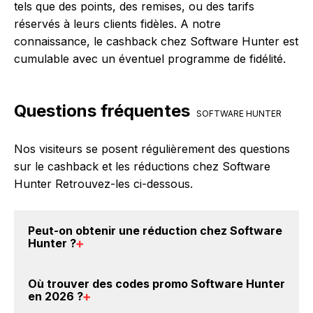
tels que des points, des remises, ou des tarifs
réservés à leurs clients fidèles. A notre
connaissance, le cashback chez Software Hunter est
cumulable avec un éventuel programme de fidélité.
Questions fréquentes
SOFTWARE HUNTER
Nos visiteurs se posent régulièrement des questions
sur le cashback et les réductions chez Software
Hunter Retrouvez-les ci-dessous.
Peut-on obtenir une
réduction chez Software
Hunter
?
Oui, il est possible d'obtenir
jusqu'à 8.5% de remise
Où trouver des
codes promo Software Hunter
crédités sur votre cagnotte BackBackBack lorsque
en 2026
?
vous réalisez un achat sur le site web de Software