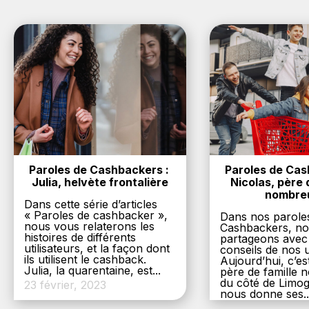
Paroles de Cashbackers : 
Paroles de Cash
Julia, helvète frontalière
Nicolas, père d
nombre
Dans cette série d’articles
« Paroles de cashbacker »,
Dans nos parole
nous vous relaterons les
Cashbackers, n
histoires de différents
partageons avec
utilisateurs, et la façon dont
conseils de nos ut
ils utilisent le cashback.
Aujourd’hui, c’es
Julia, la quarentaine, est...
père de famille
du côté de Limog
23 février, 2023
nous donne ses..
6 décembre, 20