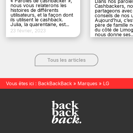
« Paroles de cashbacker »,
Dans nos parole
nous vous relaterons les
Cashbackers, n
histoires de différents
partageons avec
utilisateurs, et la façon dont
conseils de nos ut
ils utilisent le cashback.
Aujourd’hui, c’es
Julia, la quarentaine, est...
père de famille
du côté de Limog
23 février, 2023
nous donne ses..
6 décembre, 20
Tous les articles
Vous êtes ici :
BackBackBack
»
Marques
»
LG