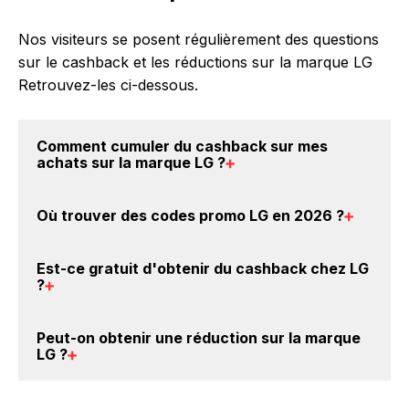
Nos visiteurs se posent régulièrement des questions
sur le cashback et les réductions sur la marque LG
Retrouvez-les ci-dessous.
Comment cumuler du
cashback sur mes
achats sur la marque LG
?
Il est très simple de cumuler du cashback chez LG :
Où trouver des
codes promo LG en 2026
?
Créez votre compte sur BackBackBack et cliquez sur
le bouton Activer le cashback, réalisez votre achat,
Vous êtes au bon endroit pour trouver un code
et vous verrez apparaître le cashback dans votre
Est-ce gratuit d'obtenir du
cashback chez LG
promo sur les produits LG. Choisissez un site e-
?
cagnotte au plus tard 48h après votre achat sur le
commerce ci-dessus et découvrez si des
codes
site LG.
promo LG sont disponibles.
Avec BackBackBack, vous pouvez créer votre
Peut-on obtenir une
réduction sur la marque
compte gratuitement pour cumuler vos réductions
LG
?
cashback sur vos achats sur la marque LG. Oui, c'est
donc gratuit d'obtenir du cashback chez LG.
Oui, il est possible d'obtenir
jusqu'à 8.3% de remise