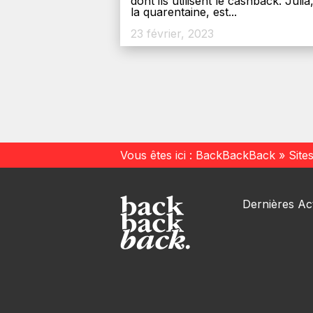
dont ils utilisent le cashback. Julia
la quarentaine, est...
23 février, 2023
Vous êtes ici :
BackBackBack
»
Site
Dernières Act