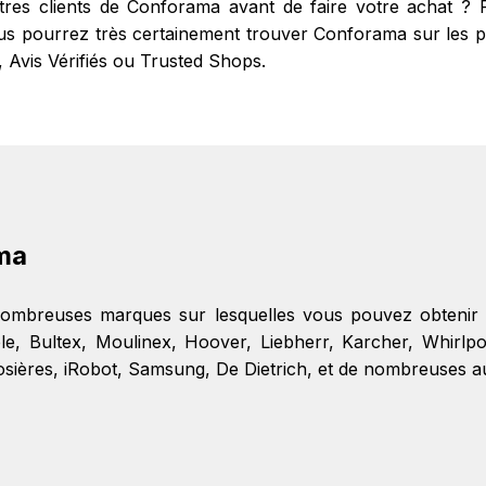
utres clients de Conforama avant de faire votre achat 
us pourrez très certainement trouver Conforama sur les prin
, Avis Vérifiés ou Trusted Shops.
ma
nombreuses marques sur lesquelles vous pouvez obtenir
le
,
Bultex
,
Moulinex
,
Hoover
,
Liebherr
,
Karcher
,
Whirlpo
osières
,
iRobot
,
Samsung
,
De Dietrich
, et de nombreuses a