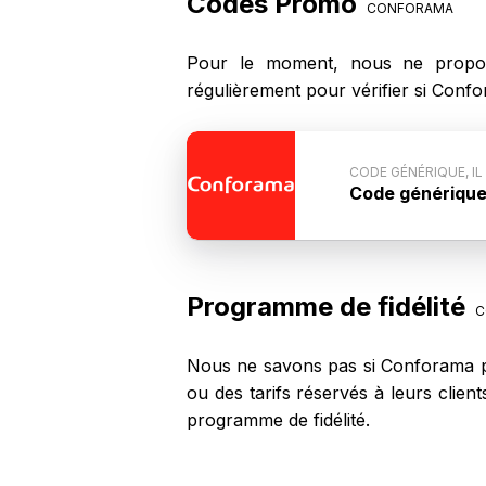
Codes Promo
CONFORAMA
Pour le moment, nous ne propo
régulièrement pour vérifier si Conf
CODE GÉNÉRIQUE, IL
Code générique, 
Conditions du 
n'est pas commun
code ne fonctio
Programme de fidélité
C
Nous ne savons pas si Conforama pr
ou des tarifs réservés à leurs clie
programme de fidélité.