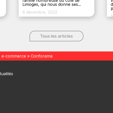
,
famille nombreuse du côté de
W
Limoges, qui nous donne ses...
d
p
6 décembre, 2022
1
Tous les articles
s e-commerce
»
Conforama
ualités