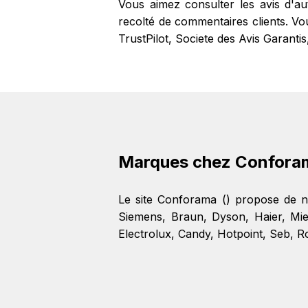
Vous aimez consulter les avis d'a
recolté de commentaires clients. Vo
TrustPilot, Societe des Avis Garantis
Marques chez Confora
Le site Conforama () propose de 
Siemens
,
Braun
,
Dyson
,
Haier
,
Mie
Electrolux
,
Candy
,
Hotpoint
,
Seb
,
R