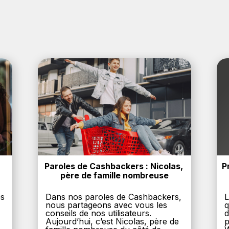
Paroles de Cashbackers : Nicolas, 
P
père de famille nombreuse
es
Dans nos paroles de Cashbackers,
L
nous partageons avec vous les
q
conseils de nos utilisateurs.
d
Aujourd’hui, c’est Nicolas, père de
p