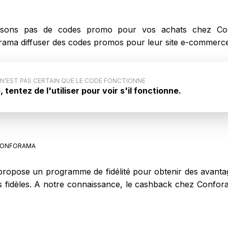
sons pas de codes promo pour vos achats chez Con
orama diffuser des codes promos pour leur site e-commerc
 N'EST PAS CERTAIN QUE LE CODE FONCTIONNE
tentez de l'utiliser pour voir s'il fonctionne.
code promo : Ce code promo générique pour Conforama
iqué par le site internet. Aussi, il est possible que ce
nne pas lors de votre achat sur Conforama.
ONFORAMA
opose un programme de fidélité pour obtenir des avantage
nts fidèles. A notre connaissance, le cashback chez Conf