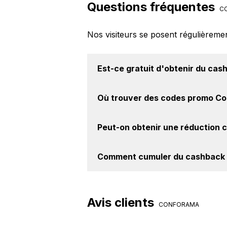
Questions fréquentes
C
Nos visiteurs se posent régulièreme
Est-ce gratuit d'obtenir du
cash
Avec BackBackBack, vous pouvez c
Où trouver des
codes promo Co
Conforama. Oui, c'est donc gratuit
Vous êtes au bon endroit pour t
Peut-on obtenir une
réduction 
notre site BackBackBack, vous les 
Oui, il est possible d'obtenir
jusqu'à
Comment cumuler du
cashback 
le site web de Conforama. Ce monta
Il est très simple de cumuler du
Activer le cashback, réalisez votre
Avis clients
achat sur le site Conforama.
CONFORAMA