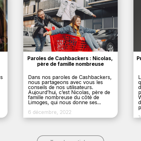
Paroles de Cashbackers : Nicolas, 
P
père de famille nombreuse
es
Dans nos paroles de Cashbackers,
L
nous partageons avec vous les
q
conseils de nos utilisateurs.
d
Aujourd’hui, c’est Nicolas, père de
p
,
famille nombreuse du côté de
W
Limoges, qui nous donne ses...
d
p
6 décembre, 2022
1