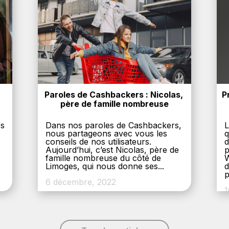
Paroles de Cashbackers : Nicolas, 
P
père de famille nombreuse
es
Dans nos paroles de Cashbackers,
L
nous partageons avec vous les
q
conseils de nos utilisateurs.
d
Aujourd’hui, c’est Nicolas, père de
p
,
famille nombreuse du côté de
W
Limoges, qui nous donne ses...
d
p
6 décembre, 2022
1