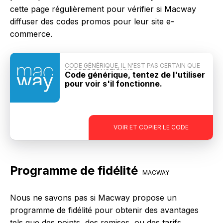
cette page régulièrement pour vérifier si Macway
diffuser des codes promos pour leur site e-
commerce.
CODE GÉNÉRIQUE, IL N'EST PAS CERTAIN QUE
LE CODE FONCTIONNE
Code générique, tentez de l'utiliser
pour voir s'il fonctionne.
-
VOIR ET COPIER LE CODE
Programme de fidélité
MACWAY
Nous ne savons pas si Macway propose un
programme de fidélité pour obtenir des avantages
tels que des points, des remises, ou des tarifs