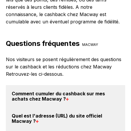
réservés à leurs clients fidèles. A notre
connaissance, le cashback chez Macway est
cumulable avec un éventuel programme de fidélité.
Questions fréquentes
MACWAY
Nos visiteurs se posent régulièrement des questions
sur le cashback et les réductions chez Macway
Retrouvez-les ci-dessous.
Comment cumuler du
cashback sur mes
achats chez Macway
?
Il est très simple de cumuler du cashback chez
Quel est l'adresse (URL) du
site officiel
Macway : Créez votre compte sur BackBackBack et
Macway
?
cliquez sur le bouton Activer le cashback, réalisez