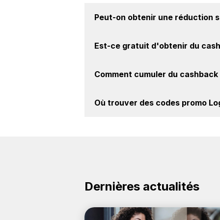
Peut-on obtenir une
réduction s
Oui, il est possible d'obtenir
jusqu'à
Est-ce gratuit d'obtenir du
cash
de la marque Logitech sur nos sites
Avec BackBackBack, vous pouvez cr
Comment cumuler du
cashback 
marque Logitech. Oui, c'est donc gr
Il est très simple de cumuler du c
Où trouver des
codes promo Lo
le cashback, réalisez votre achat, 
sur le site Logitech.
Vous êtes au bon endroit pour tro
découvrez si des
codes promo Logite
Dernières actualités