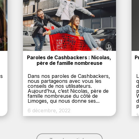
Paroles de Cashbackers : Nicolas, 
P
père de famille nombreuse
es
Dans nos paroles de Cashbackers,
L
nous partageons avec vous les
q
conseils de nos utilisateurs.
d
Aujourd’hui, c’est Nicolas, père de
p
,
famille nombreuse du côté de
W
Limoges, qui nous donne ses...
d
p
6 décembre, 2022
1