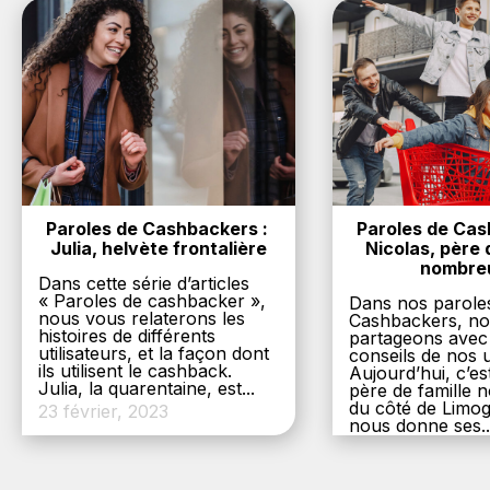
Paroles de Cashbackers : 
Paroles de Cash
Julia, helvète frontalière
Nicolas, père d
nombre
Dans cette série d’articles
« Paroles de cashbacker »,
Dans nos parole
nous vous relaterons les
Cashbackers, n
histoires de différents
partageons avec
utilisateurs, et la façon dont
conseils de nos ut
ils utilisent le cashback.
Aujourd’hui, c’es
Julia, la quarentaine, est...
père de famille
du côté de Limog
23 février, 2023
nous donne ses..
6 décembre, 20