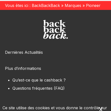
Vous êtes ici :
BackBackBack
»
Marques
»
Pioneer
Dernières Actualités
Plus d’informations
Qu’est-ce que le cashback ?
Questions fréquentes (FAQ)
Ce site utilise des cookies et vous donne le contrôle sur
X
Ma