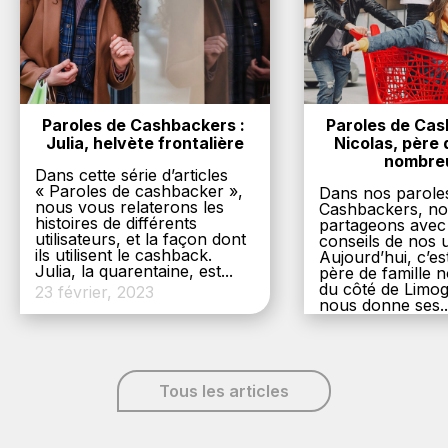
Paroles de Cashbackers : 
Paroles de Cash
Julia, helvète frontalière
Nicolas, père d
nombre
Dans cette série d’articles
« Paroles de cashbacker »,
Dans nos parole
nous vous relaterons les
Cashbackers, n
histoires de différents
partageons avec
utilisateurs, et la façon dont
conseils de nos ut
ils utilisent le cashback.
Aujourd’hui, c’es
Julia, la quarentaine, est...
père de famille
du côté de Limog
23 février, 2023
nous donne ses..
6 décembre, 20
Tous les articles