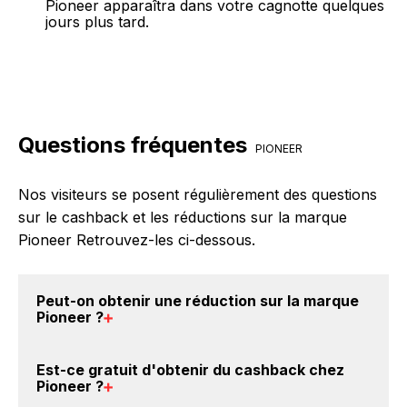
Pioneer apparaîtra dans votre cagnotte quelques
jours plus tard.
Questions fréquentes
PIONEER
Nos visiteurs se posent régulièrement des questions
sur le cashback et les réductions sur la marque
Pioneer Retrouvez-les ci-dessous.
Peut-on obtenir une
réduction sur la marque
Pioneer
?
Oui, il est possible d'obtenir
jusqu'à 3.25% de remise
Est-ce gratuit d'obtenir du
cashback chez
crédités sur votre cagnotte BackBackBack lorsque
Pioneer
?
vous achetez des produits de la marque Pioneer sur