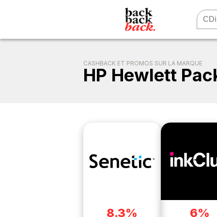
CASHBACK ET PROMOS SUR LA MARQUE
HP Hewlett Pac
8.3%
6%