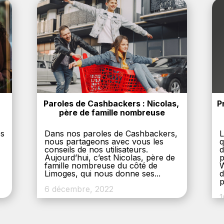
Paroles de Cashbackers : Nicolas, 
P
père de famille nombreuse
es
Dans nos paroles de Cashbackers,
L
nous partageons avec vous les
q
conseils de nos utilisateurs.
d
Aujourd’hui, c’est Nicolas, père de
p
,
famille nombreuse du côté de
W
Limoges, qui nous donne ses...
d
p
6 décembre, 2022
1