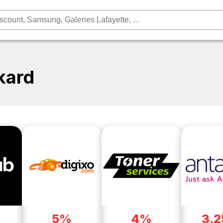
kard
5%
4%
3.