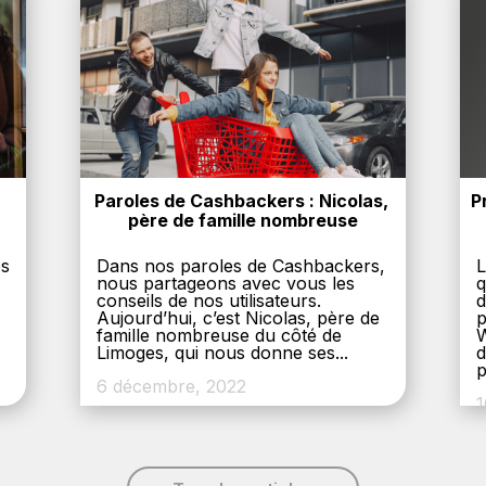
Paroles de Cashbackers : Nicolas, 
P
père de famille nombreuse
es
Dans nos paroles de Cashbackers,
L
nous partageons avec vous les
q
conseils de nos utilisateurs.
d
Aujourd’hui, c’est Nicolas, père de
p
,
famille nombreuse du côté de
W
Limoges, qui nous donne ses...
d
p
6 décembre, 2022
1