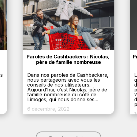
Paroles de Cashbackers : Nicolas, 
P
père de famille nombreuse
es
Dans nos paroles de Cashbackers,
L
nous partageons avec vous les
q
conseils de nos utilisateurs.
d
Aujourd’hui, c’est Nicolas, père de
p
,
famille nombreuse du côté de
W
Limoges, qui nous donne ses...
d
p
6 décembre, 2022
1