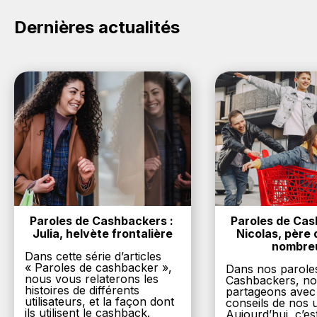
Dernières actualités
Paroles de Cashbackers : 
Paroles de Cash
Julia, helvète frontalière
Nicolas, père d
nombre
Dans cette série d’articles
« Paroles de cashbacker »,
Dans nos parole
nous vous relaterons les
Cashbackers, n
histoires de différents
partageons avec
utilisateurs, et la façon dont
conseils de nos ut
ils utilisent le cashback.
Aujourd’hui, c’es