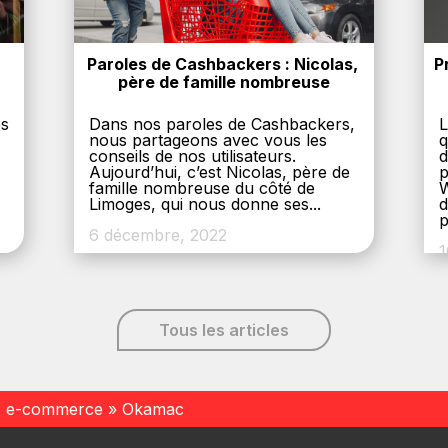
Paroles de Cashbackers : Nicolas, 
P
père de famille nombreuse
es
Dans nos paroles de Cashbackers,
L
nous partageons avec vous les
q
conseils de nos utilisateurs.
d
Aujourd’hui, c’est Nicolas, père de
p
,
famille nombreuse du côté de
W
Limoges, qui nous donne ses...
d
p
6 décembre, 2022
1
Tous les articles
s e-commerce
»
Okamac