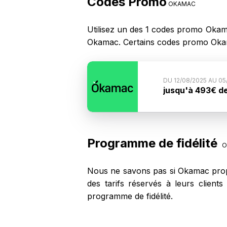
Codes Promo
OKAMAC
Utilisez un des 1 codes promo Okam
Okamac. Certains codes promo Okam
DU 12/08/2025 AU 0
jusqu'à 493€ de
profils étudiant
Conditions du c
gamme adaptée à 
tout achat d'un
Programme de fidélité
O
catalogue grâce à
octobre 2025, da
Nous ne savons pas si Okamac propo
des tarifs réservés à leurs clien
programme de fidélité.