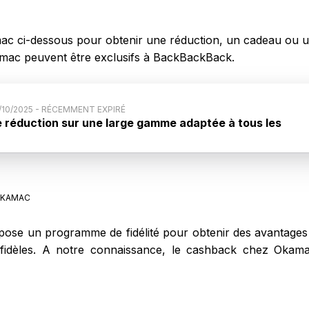
ac ci-dessous pour obtenir une réduction, un cadeau ou u
ac peuvent être exclusifs à BackBackBack.
5/10/2025 - RÉCEMMENT EXPIRÉ
 réduction sur une large gamme adaptée à tous les
s et une ral
ode promo : jusqu'à 493€ de réduction sur une large
tous les profils étudiants et une rallonge offerte pour
 MacBook. Et toujours 5% de réduction sur le reste du
KAMAC
 ton justificatif de scolarité !. Offre valable jusqu'au 5
ns la limite des stocks disponibles
se un programme de fidélité pour obtenir des avantages t
ts fidèles. A notre connaissance, le cashback chez Oka