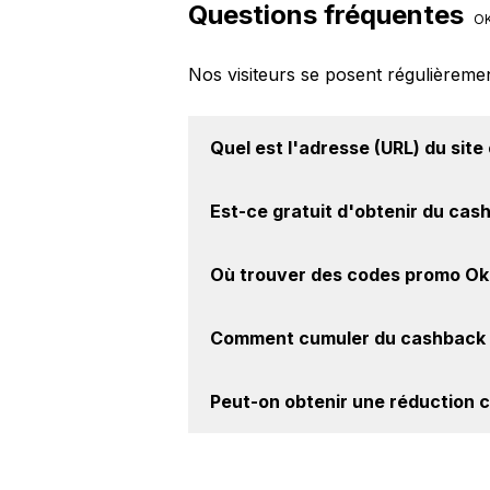
Questions fréquentes
O
Nos visiteurs se posent régulièreme
Quel est l'adresse (URL) du
site
Pour un site e-commerce de premi
Est-ce gratuit d'obtenir du
cas
intéressant de vérifier l'URL du sit
Okamac à l'adresse suivante :
https
Avec BackBackBack, vous pouvez c
Où trouver des
codes promo O
Okamac. Oui, c'est donc gratuit d'
Vous êtes au bon endroit pour tr
Comment cumuler du
cashback 
BackBackBack, vous les trouverez 
Il est très simple de cumuler du c
Peut-on obtenir une
réduction 
le cashback, réalisez votre achat, 
sur le site Okamac.
Oui, il est possible d'obtenir
jusqu'à
site web de Okamac. Ce montant ne 