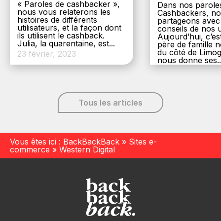
« Paroles de cashbacker »,
Dans nos parole
nous vous relaterons les
Cashbackers, n
histoires de différents
partageons avec
utilisateurs, et la façon dont
conseils de nos ut
ils utilisent le cashback.
Aujourd’hui, c’es
Julia, la quarentaine, est...
père de famille
du côté de Limog
23 février, 2023
nous donne ses..
6 décembre, 20
Tous les articles
Vous êtes ici :
BackBackBack
»
Sites e-
commerce
»
Western Digital