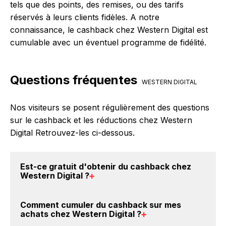
tels que des points, des remises, ou des tarifs
réservés à leurs clients fidèles. A notre
connaissance, le cashback chez Western Digital est
cumulable avec un éventuel programme de fidélité.
Questions fréquentes
WESTERN DIGITAL
Nos visiteurs se posent régulièrement des questions
sur le cashback et les réductions chez Western
Digital Retrouvez-les ci-dessous.
Est-ce gratuit d'obtenir du
cashback chez
Western Digital
?
Avec BackBackBack, vous pouvez créer votre
Comment cumuler du
cashback sur mes
compte gratuitement pour cumuler vos réductions
achats chez Western Digital
?
cashback sur vos achats chez Western Digital. Oui,