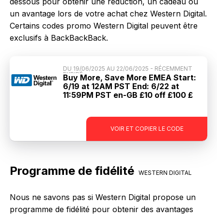
dessous pour obtenir une réduction, un cadeau ou
un avantage lors de votre achat chez Western Digital.
Certains codes promo Western Digital peuvent être
exclusifs à BackBackBack.
DU 19/06/2025 AU 22/06/2025 - RÉCEMMENT
EXPIRÉ
Buy More, Save More EMEA Start:
6/19 at 12AM PST End: 6/22 at
11:59PM PST en-GB £10 off £100 £
*17108624*
VOIR ET COPIER LE CODE
Programme de fidélité
WESTERN DIGITAL
Nous ne savons pas si Western Digital propose un
programme de fidélité pour obtenir des avantages