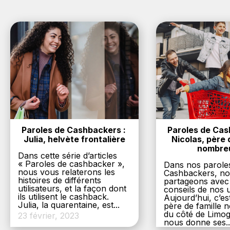
Paroles de Cashbackers : 
Paroles de Cash
Julia, helvète frontalière
Nicolas, père d
nombre
Dans cette série d’articles
« Paroles de cashbacker »,
Dans nos parole
nous vous relaterons les
Cashbackers, n
histoires de différents
partageons avec
utilisateurs, et la façon dont
conseils de nos ut
ils utilisent le cashback.
Aujourd’hui, c’es
Julia, la quarentaine, est...
père de famille
du côté de Limog
23 février, 2023
nous donne ses..