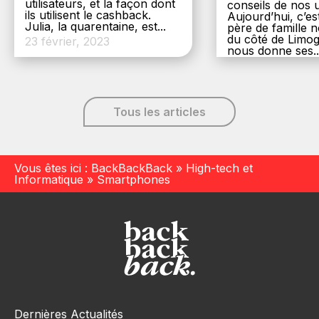
utilisateurs, et la façon dont
conseils de nos ut
ils utilisent le cashback.
Aujourd’hui, c’es
Julia, la quarentaine, est...
père de famille
du côté de Limog
23 février, 2023
nous donne ses..
6 décembre, 20
Tous les articles
Vous êtes ici :
BackBackBack
»
High-tech et
Informatique
»
Smartphones
Dernières Actualités