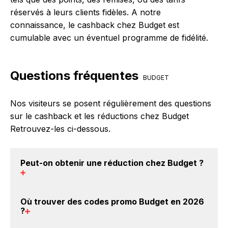
réservés à leurs clients fidèles. A notre
connaissance, le cashback chez Budget est
cumulable avec un éventuel programme de fidélité.
Questions fréquentes
BUDGET
Nos visiteurs se posent régulièrement des questions
sur le cashback et les réductions chez Budget
Retrouvez-les ci-dessous.
Peut-on obtenir une
réduction chez Budget
?
Oui, il est possible d'obtenir
jusqu'à 0% de remise
Où trouver des
codes promo Budget en 2026
crédités sur votre cagnotte BackBackBack lorsque
?
vous réalisez un achat sur le site web de Budget. Ce