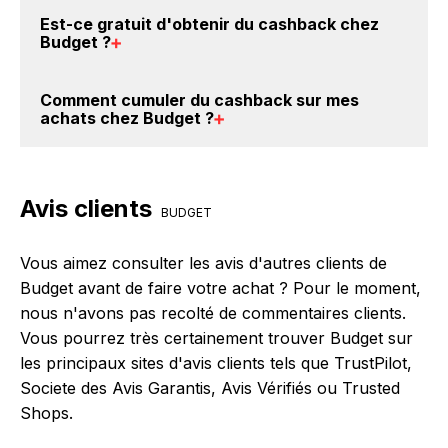
montant ne tient pas compte de vos éventuels bonus.
Vous êtes au bon endroit pour trouver un code
Est-ce gratuit d'obtenir du
cashback chez
promo chez Budget. Si des
codes promo Budget sont
Budget
?
disponibles sur notre site BackBackBack, vous les
trouverez sur cette page, dans le paragraphe codes
Avec BackBackBack, vous pouvez créer votre
Comment cumuler du
cashback sur mes
promo Budget.
compte gratuitement pour cumuler vos réductions
achats chez Budget
?
cashback sur vos achats chez Budget. Oui, c'est
donc gratuit d'obtenir du cashback chez Budget.
Il est très simple de cumuler du cashback chez
Budget : Créez votre compte sur BackBackBack et
Avis clients
cliquez sur le bouton Activer le cashback, réalisez
BUDGET
votre achat, et vous verrez apparaître le cashback
dans votre cagnotte au plus tard 48h après votre
Vous aimez consulter les avis d'autres clients de
achat sur le site Budget.
Budget avant de faire votre achat ? Pour le moment,
nous n'avons pas recolté de commentaires clients.
Vous pourrez très certainement trouver Budget sur
les principaux sites d'avis clients tels que TrustPilot,
Societe des Avis Garantis, Avis Vérifiés ou Trusted
Shops.