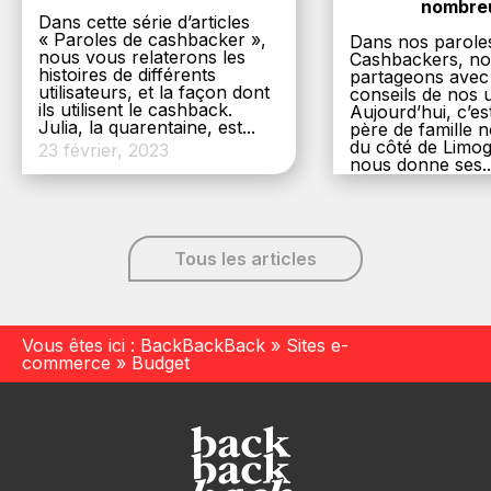
nombre
Dans cette série d’articles
« Paroles de cashbacker »,
Dans nos parole
nous vous relaterons les
Cashbackers, n
histoires de différents
partageons avec
utilisateurs, et la façon dont
conseils de nos ut
ils utilisent le cashback.
Aujourd’hui, c’es
Julia, la quarentaine, est...
père de famille
du côté de Limog
23 février, 2023
nous donne ses..
6 décembre, 20
Tous les articles
Vous êtes ici :
BackBackBack
»
Sites e-
commerce
»
Budget