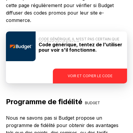
cette page régulièrement pour vérifier si Budget
diffuser des codes promos pour leur site e-
commerce.
CODE GÉNÉRIQUE, IL N'EST PAS CERTAIN QUE
LE CODE FONCTIONNE
Code générique, tentez de l'utiliser
pour voir s'il fonctionne.
-
VOIR ET COPIER LE CODE
Programme de fidélité
BUDGET
Nous ne savons pas si Budget propose un
programme de fidélité pour obtenir des avantages
tels que des points, des remises, ou des tarifs