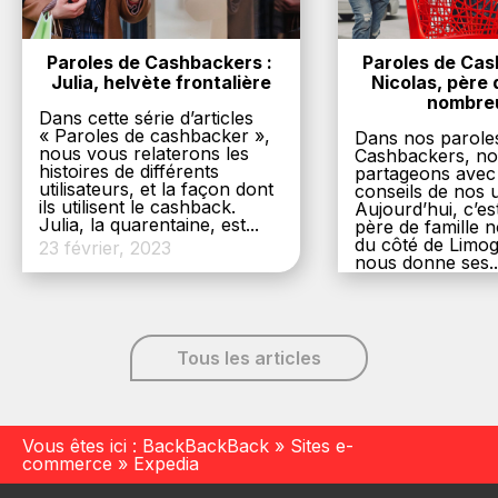
Paroles de Cashbackers : 
Paroles de Cash
Julia, helvète frontalière
Nicolas, père d
nombre
Dans cette série d’articles
« Paroles de cashbacker »,
Dans nos parole
nous vous relaterons les
Cashbackers, n
histoires de différents
partageons avec
utilisateurs, et la façon dont
conseils de nos ut
ils utilisent le cashback.
Aujourd’hui, c’es
Julia, la quarentaine, est...
père de famille
du côté de Limog
23 février, 2023
nous donne ses..
6 décembre, 20
Tous les articles
Vous êtes ici :
BackBackBack
»
Sites e-
commerce
»
Expedia