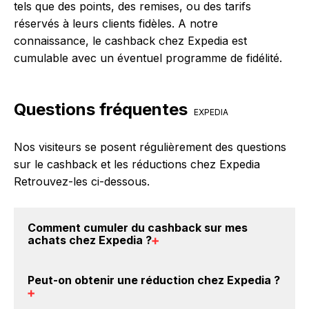
tels que des points, des remises, ou des tarifs
réservés à leurs clients fidèles. A notre
connaissance, le cashback chez Expedia est
cumulable avec un éventuel programme de fidélité.
Questions fréquentes
EXPEDIA
Nos visiteurs se posent régulièrement des questions
sur le cashback et les réductions chez Expedia
Retrouvez-les ci-dessous.
Comment cumuler du
cashback sur mes
achats chez Expedia
?
Il est très simple de cumuler du cashback chez
Peut-on obtenir une
réduction chez Expedia
?
Expedia : Créez votre compte sur BackBackBack et
cliquez sur le bouton Activer le cashback, réalisez