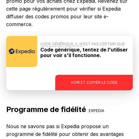
promo pour vos achats chez Expedia. Revenez sur
cette page régulièrement pour vérifier si Expedia
diffuser des codes promos pour leur site e-
commerce.
CODE GÉNÉRIQUE, IL N'EST PAS CERTAIN QUE
LE CODE FONCTIONNE
Code générique, tentez de l'utiliser
pour voir s'il fonctionne.
-
VOIR ET COPIER LE CODE
Programme de fidélité
EXPEDIA
Nous ne savons pas si Expedia propose un
programme de fidélité pour obtenir des avantages