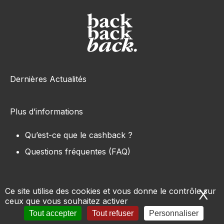
Dernières Actualités
Plus d’informations
Qu’est-ce que le cashback ?
Questions fréquentes (FAQ)
Ce site utilise des cookies et vous donne le contrôle sur
X
Ma
ceux que vous souhaitez activer
Tous les sites e-commerce
-
Marques
-
Produits
-
Tout accepter
Tout refuser
Personnaliser
Conditions d’utilisation
-
Mentions légales