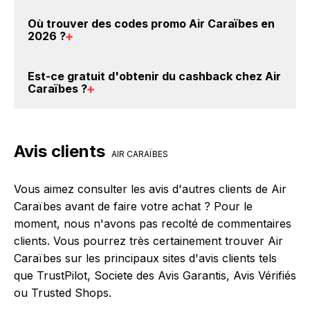
Caraïbes. Ce montant ne tient pas compte de vos
Il est très simple de cumuler du cashback chez Air
Où trouver des
codes promo Air Caraïbes en
éventuels bonus.
Caraïbes : Créez votre compte sur BackBackBack et
2026
?
cliquez sur le bouton Activer le cashback, réalisez
votre achat, et vous verrez apparaître le cashback
Vous êtes au bon endroit pour trouver un code
Est-ce gratuit d'obtenir du
cashback chez Air
dans votre cagnotte au plus tard 48h après votre
promo chez Air Caraïbes. Si des
codes promo Air
Caraïbes
?
achat sur le site Air Caraïbes.
Caraïbes sont disponibles sur notre site
BackBackBack, vous les trouverez sur cette page,
Avec BackBackBack, vous pouvez créer votre
dans le paragraphe codes promo Air Caraïbes.
compte gratuitement pour cumuler vos réductions
Avis clients
cashback sur vos achats chez Air Caraïbes. Oui,
AIR CARAÏBES
c'est donc gratuit d'obtenir du cashback chez Air
Caraïbes.
Vous aimez consulter les avis d'autres clients de Air
Caraïbes avant de faire votre achat ? Pour le
moment, nous n'avons pas recolté de commentaires
clients. Vous pourrez très certainement trouver Air
Caraïbes sur les principaux sites d'avis clients tels
que TrustPilot, Societe des Avis Garantis, Avis Vérifiés
ou Trusted Shops.