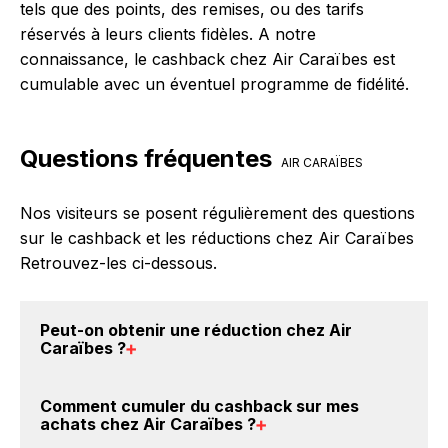
tels que des points, des remises, ou des tarifs
réservés à leurs clients fidèles. A notre
connaissance, le cashback chez Air Caraïbes est
cumulable avec un éventuel programme de fidélité.
Questions fréquentes
AIR CARAÏBES
Nos visiteurs se posent régulièrement des questions
sur le cashback et les réductions chez Air Caraïbes
Retrouvez-les ci-dessous.
Peut-on obtenir une
réduction chez Air
Caraïbes
?
Oui, il est possible d'obtenir
jusqu'à 0€ de remise
Comment cumuler du
cashback sur mes
crédités sur votre cagnotte BackBackBack lorsque
achats chez Air Caraïbes
?
vous réalisez un achat sur le site web de Air