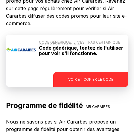
promo pour vos achats chez Air Caraïbes. Revenez
sur cette page régulièrement pour vérifier si Air
Caraïbes diffuser des codes promos pour leur site e-
commerce.
CODE GÉNÉRIQUE, IL N'EST PAS CERTAIN QUE
LE CODE FONCTIONNE
Code générique, tentez de l'utiliser
pour voir s'il fonctionne.
-
VOIR ET COPIER LE CODE
Programme de fidélité
AIR CARAÏBES
Nous ne savons pas si Air Caraïbes propose un
programme de fidélité pour obtenir des avantages