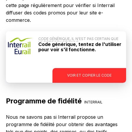
cette page régulièrement pour vérifier si Interrail
diffuser des codes promos pour leur site e-
commerce.
CODE GÉNÉRIQUE, IL N'EST PAS CERTAIN QUE
LE CODE FONCTIONNE
Code générique, tentez de l'utiliser
pour voir s'il fonctionne.
-
VOIR ET COPIER LE CODE
Programme de fidélité
INTERRAIL
Nous ne savons pas si Interrail propose un
programme de fidélité pour obtenir des avantages
tels que des points, des remises, ou des tarifs