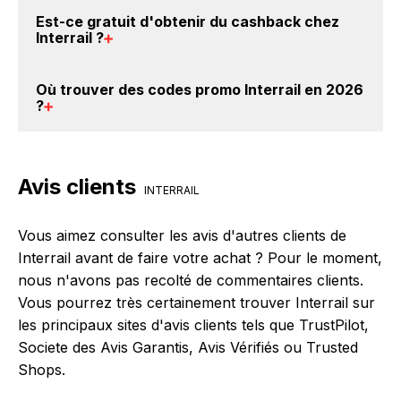
votre achat, et vous verrez apparaître le cashback
Oui, il est possible d'obtenir
jusqu'à 0% de remise
Est-ce gratuit d'obtenir du
cashback chez
dans votre cagnotte au plus tard 48h après votre
crédités sur votre cagnotte BackBackBack lorsque
Interrail
?
achat sur le site Interrail.
vous réalisez un achat sur le site web de Interrail. Ce
montant ne tient pas compte de vos éventuels bonus.
Avec BackBackBack, vous pouvez créer votre
Où trouver des
codes promo Interrail en 2026
compte gratuitement pour cumuler vos réductions
?
cashback sur vos achats chez Interrail. Oui, c'est
donc gratuit d'obtenir du cashback chez Interrail.
Vous êtes au bon endroit pour trouver un code
promo chez Interrail. Si des
codes promo Interrail
Avis clients
sont disponibles sur notre site BackBackBack, vous
INTERRAIL
les trouverez sur cette page, dans le paragraphe
codes promo Interrail.
Vous aimez consulter les avis d'autres clients de
Interrail avant de faire votre achat ? Pour le moment,
nous n'avons pas recolté de commentaires clients.
Vous pourrez très certainement trouver Interrail sur
les principaux sites d'avis clients tels que TrustPilot,
Societe des Avis Garantis, Avis Vérifiés ou Trusted
Shops.