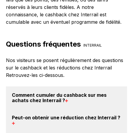
réservés à leurs clients fidèles. A notre
connaissance, le cashback chez Interrail est
cumulable avec un éventuel programme de fidélité.
Questions fréquentes
INTERRAIL
Nos visiteurs se posent régulièrement des questions
sur le cashback et les réductions chez Interrail
Retrouvez-les ci-dessous.
Comment cumuler du
cashback sur mes
achats chez Interrail
?
Il est très simple de cumuler du cashback chez
Peut-on obtenir une
réduction chez Interrail
?
Interrail : Créez votre compte sur BackBackBack et
cliquez sur le bouton Activer le cashback, réalisez