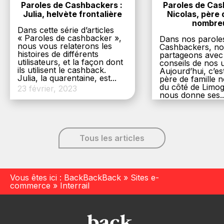
Paroles de Cashbackers : 
Paroles de Cash
Julia, helvète frontalière
Nicolas, père d
nombre
Dans cette série d’articles
« Paroles de cashbacker »,
Dans nos parole
nous vous relaterons les
Cashbackers, n
histoires de différents
partageons avec
utilisateurs, et la façon dont
conseils de nos ut
ils utilisent le cashback.
Aujourd’hui, c’es
Julia, la quarentaine, est...
père de famille
du côté de Limog
23 février, 2023
nous donne ses..
6 décembre, 20
Tous les articles
Vous êtes ici :
BackBackBack
»
Sites e-
commerce
»
Interrail