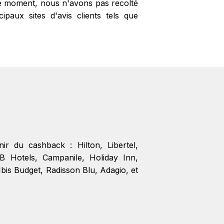
 le moment, nous n'avons pas recolté
paux sites d'avis clients tels que
enir du cashback :
Hilton
,
Libertel
,
B Hotels
,
Campanile
,
Holiday Inn
,
Ibis Budget
,
Radisson Blu
,
Adagio
, et