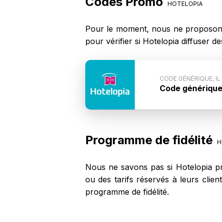
Codes Promo
HOTELOPIA
Pour le moment, nous ne proposons
pour vérifier si Hotelopia diffuser
CODE GÉNÉRIQUE, IL
Code générique, 
Conditions du 
n'est pas commun
code ne fonction
Programme de fidélité
H
Nous ne savons pas si Hotelopia pr
ou des tarifs réservés à leurs clie
programme de fidélité.