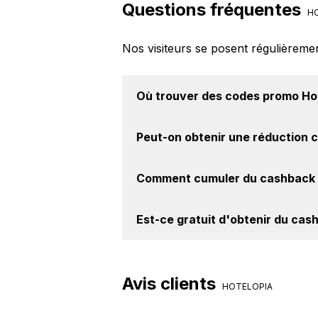
Questions fréquentes
HO
Nos visiteurs se posent régulièreme
Où trouver des
codes promo Ho
Vous êtes au bon endroit pour tro
Peut-on obtenir une
réduction 
site BackBackBack, vous les trouve
Oui, il est possible d'obtenir
jusqu'à
Comment cumuler du
cashback 
site web de Hotelopia. Ce montant n
Il est très simple de cumuler du ca
Est-ce gratuit d'obtenir du
cash
le cashback, réalisez votre achat, 
sur le site Hotelopia.
Avec BackBackBack, vous pouvez c
Hotelopia. Oui, c'est donc gratuit d
Avis clients
HOTELOPIA