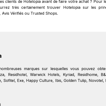
res clients de Hotelopia avant de faire votre achat ? Pour
rrez très certainement trouver Hotelopia sur les princi
, Avis Vérifiés ou Trusted Shops.
a
 nombreuses marques sur lesquelles vous pouvez obt
za
,
Residhotel
,
Warwick Hotels
,
Kyriad
,
Residhome
,
B&
e
,
Sofitel
,
Exe
,
Happy Culture
,
Ibis
,
Golden Tulip
,
Novotel
,
a