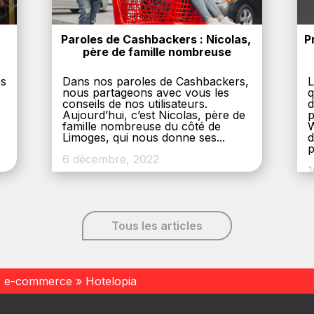
Paroles de Cashbackers : Nicolas, 
P
père de famille nombreuse
es
Dans nos paroles de Cashbackers,
L
nous partageons avec vous les
q
conseils de nos utilisateurs.
d
Aujourd’hui, c’est Nicolas, père de
p
,
famille nombreuse du côté de
W
Limoges, qui nous donne ses...
d
p
6 décembre, 2022
1
Tous les articles
s e-commerce
»
Hotelopia