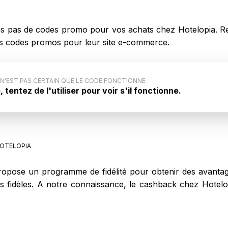
 pas de codes promo pour vos achats chez Hotelopia. Re
 des codes promos pour leur site e-commerce.
 N'EST PAS CERTAIN QUE LE CODE FONCTIONNE
tentez de l'utiliser pour voir s'il fonctionne.
code promo : Ce code promo générique pour Hotelopia
iqué par le site internet. Aussi, il est possible que ce
ne pas lors de votre achat sur Hotelopia.
OTELOPIA
opose un programme de fidélité pour obtenir des avantage
nts fidèles. A notre connaissance, le cashback chez Hote