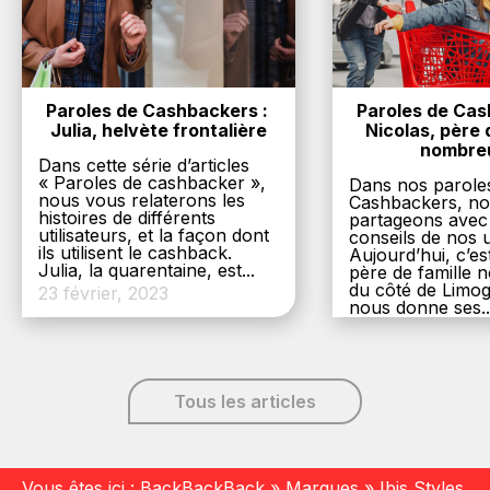
Paroles de Cashbackers : 
Paroles de Cash
Julia, helvète frontalière
Nicolas, père d
nombre
Dans cette série d’articles
« Paroles de cashbacker »,
Dans nos parole
nous vous relaterons les
Cashbackers, n
histoires de différents
partageons avec
utilisateurs, et la façon dont
conseils de nos ut
ils utilisent le cashback.
Aujourd’hui, c’es
Julia, la quarentaine, est...
père de famille
du côté de Limog
23 février, 2023
nous donne ses..
6 décembre, 20
Tous les articles
Vous êtes ici :
BackBackBack
»
Marques
»
Ibis Styles