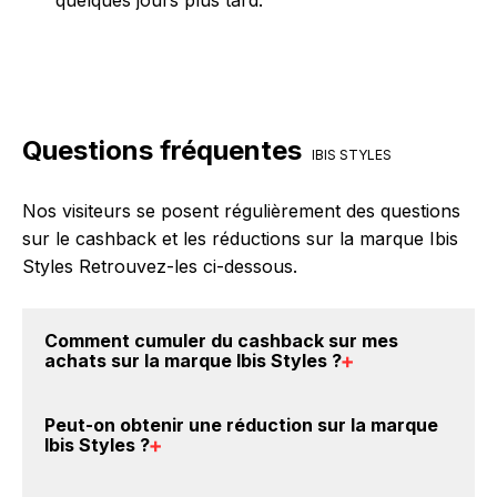
Questions fréquentes
IBIS STYLES
Nos visiteurs se posent régulièrement des questions
sur le cashback et les réductions sur la marque Ibis
Styles Retrouvez-les ci-dessous.
Comment cumuler du
cashback sur mes
achats sur la marque Ibis Styles
?
Il est très simple de cumuler du cashback chez Ibis
Peut-on obtenir une
réduction sur la marque
Styles : Créez votre compte sur BackBackBack et
Ibis Styles
?
cliquez sur le bouton Activer le cashback, réalisez
votre achat, et vous verrez apparaître le cashback
Oui, il est possible d'obtenir
jusqu'à 5% de remise