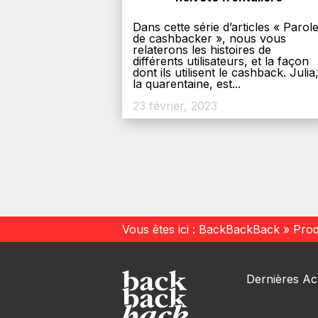
Dans cette série d’articles « Parol
de cashbacker », nous vous
relaterons les histoires de
différents utilisateurs, et la façon
dont ils utilisent le cashback. Julia
la quarentaine, est...
23 février, 2023
Vous êtes ici :
BackBackBack
»
Prod
Dernières Act