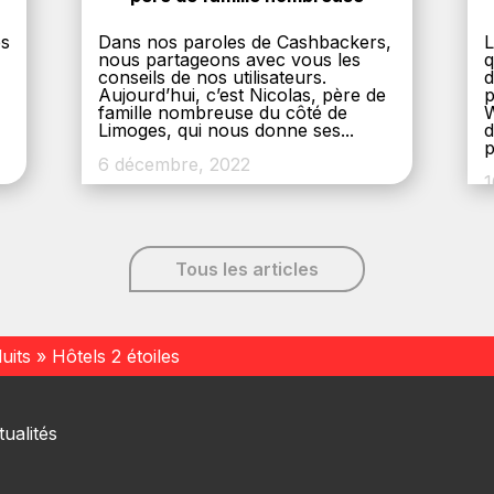
es
Dans nos paroles de Cashbackers,
L
nous partageons avec vous les
q
conseils de nos utilisateurs.
d
Aujourd’hui, c’est Nicolas, père de
p
,
famille nombreuse du côté de
W
Limoges, qui nous donne ses...
d
p
6 décembre, 2022
1
Tous les articles
uits
»
Hôtels 2 étoiles
ualités