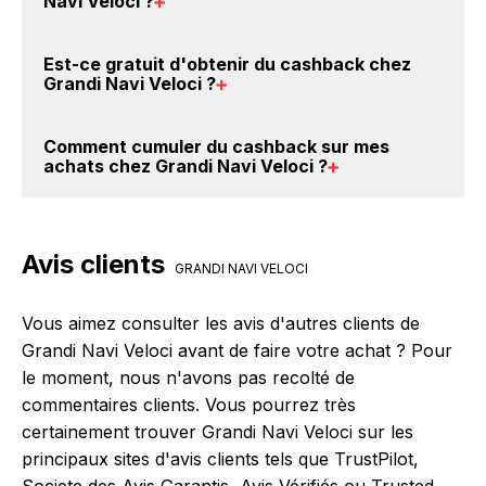
Navi Veloci
?
Grandi Navi Veloci sont disponibles sur notre site
BackBackBack, vous les trouverez sur cette page,
Oui, il est possible d'obtenir
jusqu'à 2.75% de remise
Est-ce gratuit d'obtenir du
cashback chez
dans le paragraphe codes promo Grandi Navi Veloci.
crédités sur votre cagnotte BackBackBack lorsque
Grandi Navi Veloci
?
vous réalisez un achat sur le site web de Grandi Navi
Veloci. Ce montant ne tient pas compte de vos
Avec BackBackBack, vous pouvez créer votre
Comment cumuler du
cashback sur mes
éventuels bonus.
compte gratuitement pour cumuler vos réductions
achats chez Grandi Navi Veloci
?
cashback sur vos achats chez Grandi Navi Veloci.
Oui, c'est donc gratuit d'obtenir du cashback chez
Il est très simple de cumuler du cashback chez
Grandi Navi Veloci.
Grandi Navi Veloci : Créez votre compte sur
Avis clients
BackBackBack et cliquez sur le bouton Activer le
GRANDI NAVI VELOCI
cashback, réalisez votre achat, et vous verrez
apparaître le cashback dans votre cagnotte au plus
Vous aimez consulter les avis d'autres clients de
tard 48h après votre achat sur le site Grandi Navi
Grandi Navi Veloci avant de faire votre achat ? Pour
Veloci.
le moment, nous n'avons pas recolté de
commentaires clients. Vous pourrez très
certainement trouver Grandi Navi Veloci sur les
principaux sites d'avis clients tels que TrustPilot,