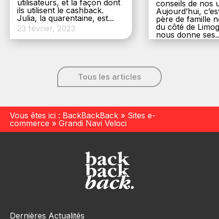
utilisateurs, et la façon dont
conseils de nos ut
ils utilisent le cashback.
Aujourd’hui, c’es
Julia, la quarentaine, est...
père de famille
du côté de Limog
23 février, 2023
nous donne ses..
6 décembre, 20
Tous les articles
Vous êtes ici :
BackBackBack
»
Sites e-
commerce
»
Grandi Navi Veloci
Dernières Actualités