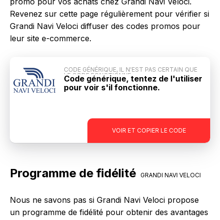
promo pour vos achats chez Grandi Navi Veloci.
Revenez sur cette page régulièrement pour vérifier si
Grandi Navi Veloci diffuser des codes promos pour
leur site e-commerce.
CODE GÉNÉRIQUE, IL N'EST PAS CERTAIN QUE
LE CODE FONCTIONNE
Code générique, tentez de l'utiliser
pour voir s'il fonctionne.
-
VOIR ET COPIER LE CODE
Programme de fidélité
GRANDI NAVI VELOCI
Nous ne savons pas si Grandi Navi Veloci propose
un programme de fidélité pour obtenir des avantages