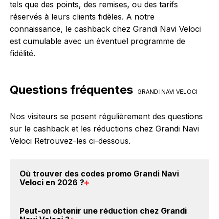
tels que des points, des remises, ou des tarifs
réservés à leurs clients fidèles. A notre
connaissance, le cashback chez Grandi Navi Veloci
est cumulable avec un éventuel programme de
fidélité.
Questions fréquentes
GRANDI NAVI VELOCI
Nos visiteurs se posent régulièrement des questions
sur le cashback et les réductions chez Grandi Navi
Veloci Retrouvez-les ci-dessous.
Où trouver des
codes promo Grandi Navi
Veloci en 2026
?
Vous êtes au bon endroit pour trouver un code
Peut-on obtenir une
réduction chez Grandi
promo chez Grandi Navi Veloci. Si des
codes promo