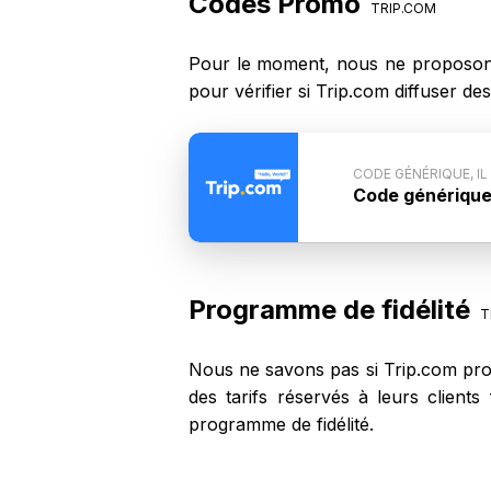
Codes Promo
TRIP.COM
Pour le moment, nous ne proposons
pour vérifier si Trip.com diffuser 
CODE GÉNÉRIQUE, IL
Code générique, 
Conditions du 
n'est pas commun
code ne fonction
Programme de fidélité
T
Nous ne savons pas si Trip.com prop
des tarifs réservés à leurs clien
programme de fidélité.