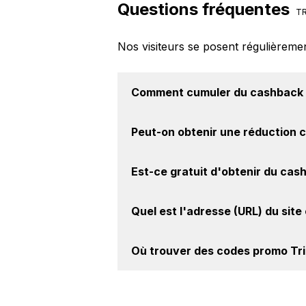
Questions fréquentes
TR
Nos visiteurs se posent régulièreme
Comment cumuler du
cashback 
Il est très simple de cumuler du c
Peut-on obtenir une
réduction 
le cashback, réalisez votre achat, 
sur le site Trip.com.
Oui, il est possible d'obtenir
jusqu'à
Est-ce gratuit d'obtenir du
cash
le site web de Trip.com. Ce montant
Avec BackBackBack, vous pouvez c
Quel est l'adresse (URL) du
site
Trip.com. Oui, c'est donc gratuit d'
Pour un site e-commerce de premie
Où trouver des
codes promo Tr
intéressant de vérifier l'URL du sit
Trip.com à l'adresse suivante :
https
Vous êtes au bon endroit pour tro
BackBackBack, vous les trouverez s