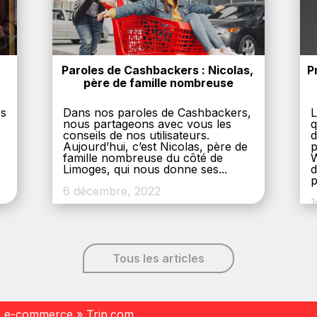
Paroles de Cashbackers : Nicolas, 
P
père de famille nombreuse
es
Dans nos paroles de Cashbackers,
L
nous partageons avec vous les
q
conseils de nos utilisateurs.
d
Aujourd’hui, c’est Nicolas, père de
p
,
famille nombreuse du côté de
W
Limoges, qui nous donne ses...
d
p
6 décembre, 2022
1
Tous les articles
s e-commerce
»
Trip.com