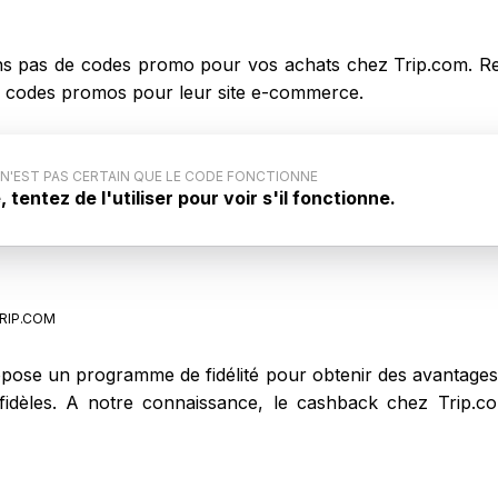
 pas de codes promo pour vos achats chez Trip.com. Re
des codes promos pour leur site e-commerce.
 N'EST PAS CERTAIN QUE LE CODE FONCTIONNE
tentez de l'utiliser pour voir s'il fonctionne.
code promo : Ce code promo générique pour Trip.com
iqué par le site internet. Aussi, il est possible que ce
ne pas lors de votre achat sur Trip.com.
RIP.COM
ose un programme de fidélité pour obtenir des avantages 
ts fidèles. A notre connaissance, le cashback chez Trip.