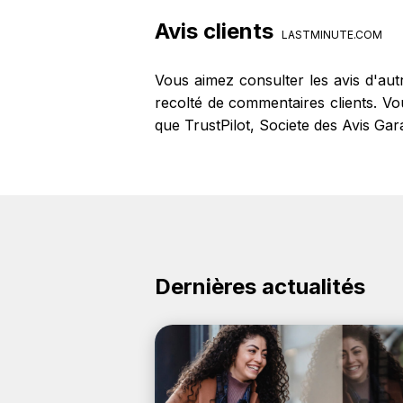
intéressant de vérifier l'URL du sit
Avis clients
officel Lastminute.com à l'adresse s
LASTMINUTE.COM
Vous aimez consulter les avis d'au
recolté de commentaires clients. Vou
que TrustPilot, Societe des Avis Gar
Dernières actualités