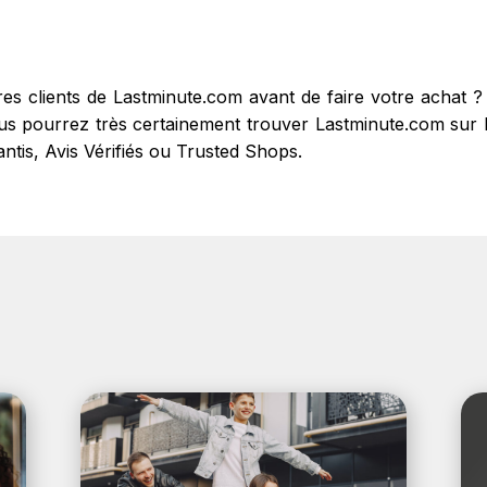
e officiel site officiel Lastminute.com avant de faire vos 
uivante :
https://www.fr.lastminute.com/
.
tres clients de Lastminute.com avant de faire votre achat
s pourrez très certainement trouver Lastminute.com sur les
antis, Avis Vérifiés ou Trusted Shops.