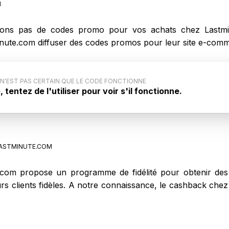
M
ons pas de codes promo pour vos achats chez Lastmin
minute.com diffuser des codes promos pour leur site e-com
 N'EST PAS CERTAIN QUE LE CODE FONCTIONNE
tentez de l'utiliser pour voir s'il fonctionne.
u code promo : Ce code promo générique pour
'est pas communiqué par le site internet. Aussi, il est
e code ne fonctionne pas lors de votre achat sur
ASTMINUTE.COM
com propose un programme de fidélité pour obtenir des 
eurs clients fidèles. A notre connaissance, le cashback ch