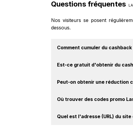
Questions fréquentes
LA
Nos visiteurs se posent régulière
dessous.
Comment cumuler du
cashback 
Il est très simple de cumuler du c
Est-ce gratuit d'obtenir du
cash
Activer le cashback, réalisez votre
achat sur le site Lastminute.com.
Avec BackBackBack, vous pouvez c
Peut-on obtenir une
réduction 
Lastminute.com. Oui, c'est donc gra
Oui, il est possible d'obtenir
jusqu'à
Où trouver des
codes promo La
le site web de Lastminute.com. Ce m
Vous êtes au bon endroit pour tro
Quel est l'adresse (URL) du
site
sur notre site BackBackBack, vous 
Pour un site e-commerce de premier 