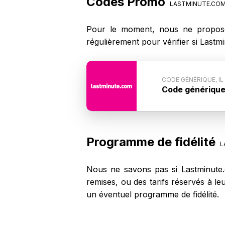
Codes Promo
LASTMINUTE.CO
Pour le moment, nous ne propos
régulièrement pour vérifier si Last
CODE GÉNÉRIQUE, IL
Code générique, 
Conditions d
Lastminute.com n
possible que c
Lastminute.com.
Programme de fidélité
L
Nous ne savons pas si Lastminute.
remises, ou des tarifs réservés à l
un éventuel programme de fidélité.