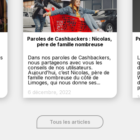
Paroles de Cashbackers : Nicolas, 
P
père de famille nombreuse
es
Dans nos paroles de Cashbackers,
L
nous partageons avec vous les
q
conseils de nos utilisateurs.
d
Aujourd’hui, c’est Nicolas, père de
p
,
famille nombreuse du côté de
W
Limoges, qui nous donne ses...
d
p
6 décembre, 2022
1
Tous les articles